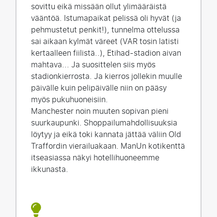
sovittu eikä missään ollut ylimääräistä
vääntöä. Istumapaikat pelissä oli hyvät (ja
pehmustetut penkit!), tunnelma ottelussa
sai aikaan kylmät väreet (VAR tosin latisti
kertaalleen fiilistä..), Etihad-stadion aivan
mahtava... Ja suosittelen siis myös
stadionkierrosta. Ja kierros jollekin muulle
päivälle kuin pelipäivälle niin on pääsy
myös pukuhuoneisiin.
Manchester noin muuten sopivan pieni
suurkaupunki. Shoppailumahdollisuuksia
löytyy ja eikä toki kannata jättää väliin Old
Traffordin vierailuakaan. ManUn kotikenttä
itseasiassa näkyi hotellihuoneemme
ikkunasta.