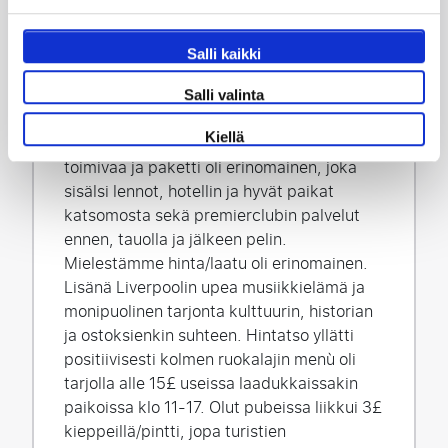
Kahvivalikoima oli hyvä. Huoneissa paksut
kokolattiamatot. Sängyt hyvät. Huoneessa
Salli kaikki
myös kahvia ja teetä tarjolla. Pyyhkeet
paksuja ja isoja. Lämmönsäätimenä lähinnä
Salli valinta
ikkuna. Näköalana Lime streetin aseman
Kiellä
katto. JalkapalloTravelin palvelu oli
toimivaa ja paketti oli erinomainen, joka
sisälsi lennot, hotellin ja hyvät paikat
katsomosta sekä premierclubin palvelut
ennen, tauolla ja jälkeen pelin.
Mielestämme hinta/laatu oli erinomainen.
Lisänä Liverpoolin upea musiikkielämä ja
monipuolinen tarjonta kulttuurin, historian
ja ostoksienkin suhteen. Hintatso yllätti
positiivisesti kolmen ruokalajin menù oli
tarjolla alle 15£ useissa laadukkaissakin
paikoissa klo 11-17. Olut pubeissa liikkui 3£
kieppeillä/pintti, jopa turistien