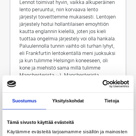
Lennot toimivat hyvin, vaikka alkuperäinen
lento peruuntui, niin korvaava lento
järjestyi toiveittemme mukaisesti. Lentojen
järjestely hoitui hollantilaisen emoyhtiön
kautta englannin kielellä, joten jos kieli
tuottaa ongelmia järjestely voi olla hankala.
Paluulennolla tunnin vaihto oli turhan lyhyt,
eli Frankfurtin lentokentällä meni juoksuksi
ja kun tulimme Helsingin koneeseen, oli
kone ja miehistö sama millä tulimme
Manchesterista :-). Manchesterista
Liverpooliin menimme bussilla. Hotelli Liner
oli Lime streetin aseman vieressä erittäin
hyvällä paikalla kävelykeskustan ja Mathew
Suostumus
Yksityiskohdat
Tietoja
streetin musiikkipubien läheisyydessä.
Anfieldille reilu 2 km kävely kesti reilun 1/2
tuntia. Lippupaketti premierclubin
Tämä sivusto käyttää evästeitä
tarjoiluineen oli hyvä ja ruokana oli
monipuolinen buffet tarjoilu. Täyden
Käytämme evästeitä tarjoamamme sisällön ja mainosten