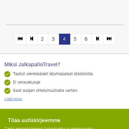
2
3
4
5
6
Miksi JalkapalloTravel?
Taatut vierekkäiset istumapaikat stadionilla.
Ei varauskuluja
Saat suojan ottelumuutosta varten.
Lisää etuja
Tilaa uutiskirjeemme
Tiedä ensimmäisenä tarjouksista ja alennuksista.