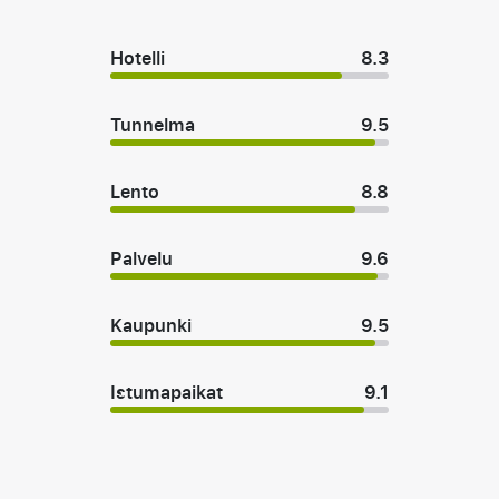
Hotelli
8.3
Tunnelma
9.5
Lento
8.8
Palvelu
9.6
Kaupunki
9.5
Istumapaikat
9.1