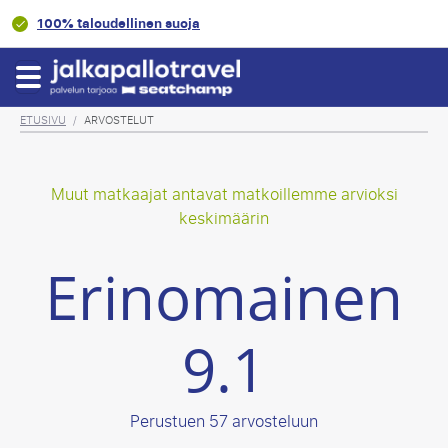
9.1/10
Asiakasluokitus
ETUSIVU
/
ARVOSTELUT
Muut matkaajat antavat matkoillemme arvioksi
keskimäärin
Erinomainen
9.1
Perustuen 57 arvosteluun