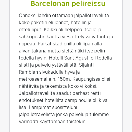
Barcelonan pelireissu
Onneksi lähdin ottamaan jalpallotravelilta
koko paketin eli lennot, hotellin ja
otteluliput! Kaikki oli helppoa itselle ja
sähköpostin kautta viestiittely vaivatonta ja
nopeaa. Paikat stadionilla oli lipan alla
aivan takana mutta sieltä näki itse pelin
todella hyvin. Hotelli Sant Agusti oli todella
siisti ja palvelu ystävällistä. Sijainti
Ramblan sivukadulla hyvä ja
metroasemalle n. 150m. Kaupungissa olisi
nähtävää ja tekemistä koko viikoksi.
Jalpallotravelilta saadut parhast reitti
ehdotukset hotellilta camp noulle oli kiva
lisä. Lämpimät suositteluni
jalpallotravelista jonka palveluja tulemme
varmadti käyttämään toistekin!