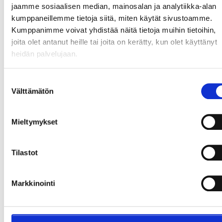
Stadionin ympäristö ruuhkautuu kamalasti
jaamme sosiaalisen median, mainosalan ja analytiikka-alan
Chelsean ottelupäivinä, ja pysäköinti on sekä
kumppaneillemme tietoja siitä, miten käytät sivustoamme.
katastrofaalista että erittäin kallista. Valitse
Kumppanimme voivat yhdistää näitä tietoja muihin tietoihin,
sen sijaan
julkinen liikenne
.
joita olet antanut heille tai joita on kerätty, kun olet käyttänyt
heidän palvelujaan.
Metrolla
Suostumuksen
Välttämätön
Lontoossa on kaksi metrolinjaa, jotka vievät
valinta
sinut Stamford Bridgelle.
Mieltymykset
Vihreä linja (District Line) keskustasta
Embankment Stationilta
Tilastot
District Line -linjalta voit jäädä pois pysäkillä
matkalla stadionille. Tämä linja kulkee Lontoon
keskustasta. Voit jäädä pois seuraavilla
Markkinointi
pysäkeillä:
West Brompton Station – vain alle 20