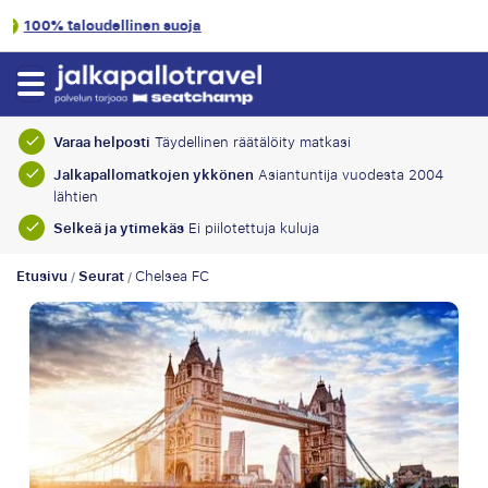
9.1/10
Asiakasluokitus
Varaa helposti
Täydellinen räätälöity matkasi
Jalkapallomatkojen ykkönen
Asiantuntija vuodesta 2004
lähtien
Selkeä ja ytimekäs
Ei piilotettuja kuluja
Etusivu
Seurat
Chelsea FC
/
/