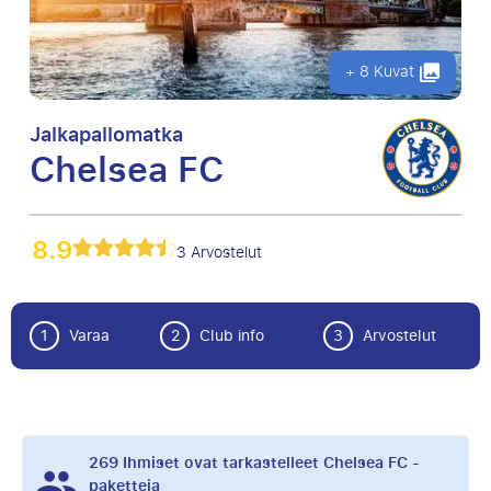
+ 8 Kuvat
Jalkapallomatka
Chelsea FC
8.9
3 Arvostelut
1
Varaa
2
Club info
3
Arvostelut
269
Ihmiset ovat tarkastelleet Chelsea FC -
paketteja