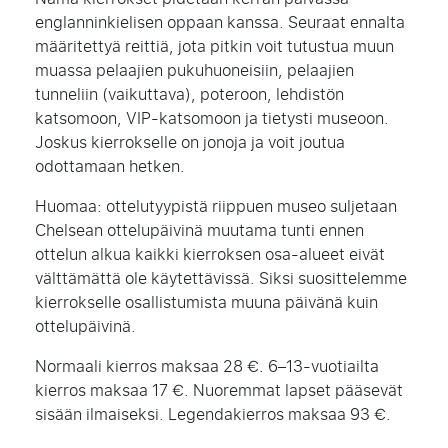
englanninkielisen oppaan kanssa. Seuraat ennalta
määritettyä reittiä, jota pitkin voit tutustua muun
muassa pelaajien pukuhuoneisiin, pelaajien
tunneliin (vaikuttava), poteroon, lehdistön
katsomoon, VIP-katsomoon ja tietysti museoon.
Joskus kierrokselle on jonoja ja voit joutua
odottamaan hetken.
Huomaa: ottelutyypistä riippuen museo suljetaan
Chelsean ottelupäivinä muutama tunti ennen
ottelun alkua kaikki kierroksen osa-alueet eivät
välttämättä ole käytettävissä. Siksi suosittelemme
kierrokselle osallistumista muuna päivänä kuin
ottelupäivinä.
Normaali kierros maksaa 28 €. 6–13-vuotiailta
kierros maksaa 17 €. Nuoremmat lapset pääsevät
sisään ilmaiseksi. Legendakierros maksaa 93 €.