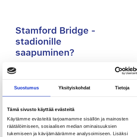
Stamford Bridge -
stadionille
saapuminen?
Chelsean upea stadion sijaitsee kaupungin
lounaisosassa West Brompton -alueella lähellä
Fulhamia, noin kuuden kilometrin päässä
Suostumus
Yksityiskohdat
Tietoja
keskustasta.
Lontoon julkinen liikenne on hyvin
järjestetty, ja stadionille kulkee paljon busseja
ja metroja
.
Tämä sivusto käyttää evästeitä
Emme kuitenkaan suosittele menemään
Käytämme evästeitä tarjoamamme sisällön ja mainosten
Stamford Bridge -stadionille autolla tai
räätälöimiseen, sosiaalisen median ominaisuuksien
taksilla, ellet lähde hyvissä ajoin etukäteen.
tukemiseen ja kävijämäärämme analysoimiseen. Lisäksi