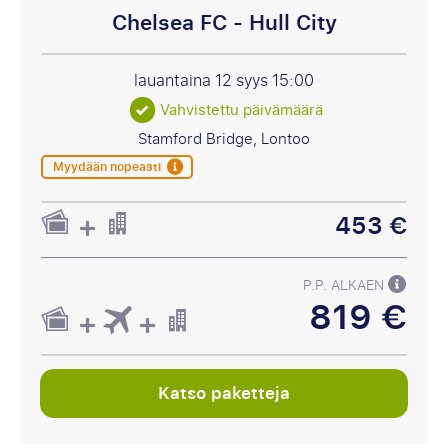
Chelsea FC - Hull City
lauantaina 12 syys
15:00
Vahvistettu päivämäärä
Stamford Bridge, Lontoo
Myydään nopeasti
453 €
P.P. ALKAEN
819 €
Katso paketteja