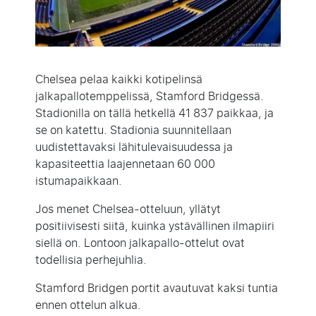
Chelsea pelaa kaikki kotipelinsä
jalkapallotemppelissä, Stamford Bridgessä.
Stadionilla on tällä hetkellä 41 837 paikkaa, ja
se on katettu. Stadionia suunnitellaan
uudistettavaksi lähitulevaisuudessa ja
kapasiteettia laajennetaan 60 000
istumapaikkaan.
Jos menet Chelsea-otteluun, yllätyt
positiivisesti siitä, kuinka ystävällinen ilmapiiri
siellä on. Lontoon jalkapallo-ottelut ovat
todellisia perhejuhlia.
Stamford Bridgen portit avautuvat kaksi tuntia
ennen ottelun alkua.