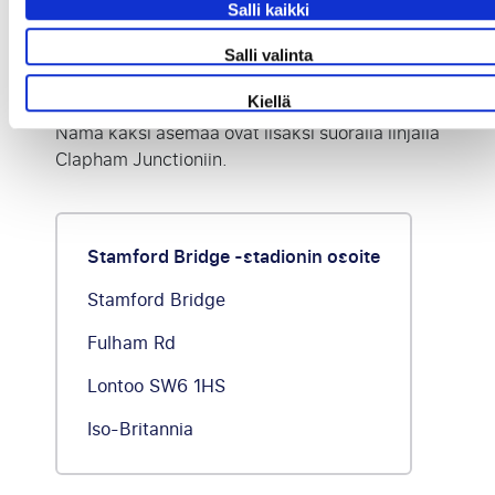
minuutin kävelymatka Brompton
Salli kaikki
Cemeteryn kautta
Salli valinta
Imperial Wharf Station – vain alle 15
minuutin kävelymatka
Kiellä
Nämä kaksi asemaa ovat lisäksi suoralla linjalla
Clapham Junctioniin.
Stamford Bridge -stadionin osoite
Stamford Bridge
Fulham Rd
Lontoo SW6 1HS
Iso-Britannia