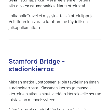
Seat
(istumapaikka) – etsi vielä ennen ottelun
alkua oikea istumapaikka. Nauti ottelusta!
JalkapalloTravel ei myy yksittäisiä ottelulippuja.
Voit tietenkin varata kauttamme täydellisen
jalkapallomatkan.
Stamford Bridge -
stadionkierros
Mikään matka Lontooseen ei ole täydellinen ilman
stadionkierrosta. Klassinen kierros ja museo -
kierroksen aikana sinut viedään kierrokselle seuran
loistavaan menneisyyteen.
Nämä kierrokset pidetään kerran päivässä