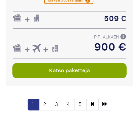
Maksa 50% tänään!
509 €
P.P. ALKAEN
900 €
Katso paketteja
1
2
3
4
5