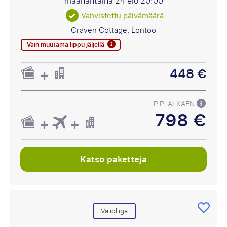
maanantaina 24 elo
20:00
Vahvistettu päivämäärä
Craven Cottage, Lontoo
Vain muutama lippu jäljellä
448 €
P.P. ALKAEN
798 €
Katso paketteja
Valioliiga