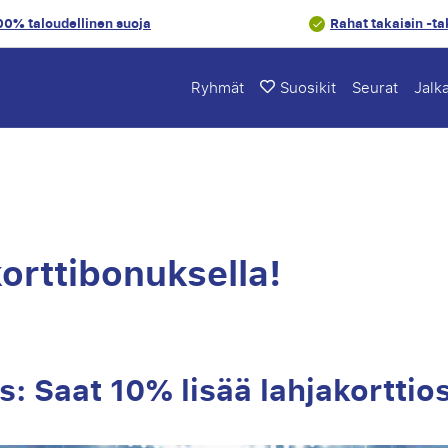
00% taloudellinen suoja
Rahat takaisin -t
Ryhmät
Suosikit
Seurat
Jalk
korttibonuksella!
s: Saat 10% lisää lahjakorttio