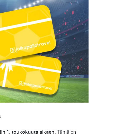
u.
iin 1. toukokuuta alkaen.
Tämä on