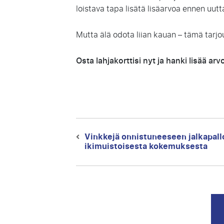
loistava tapa lisätä lisäarvoa ennen uutta 
Mutta älä odota liian kauan – tämä tarj
Osta lahjakorttisi nyt ja hanki lisää ar
Artikkelien
Vinkkejä onnistuneeseen jalkapall
Previous
selaus
ikimuistoisesta kokemuksesta
post: