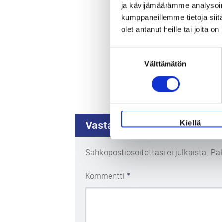
ja kävijämäärämme analysoim
kumppaneillemme tietoja siitä
olet antanut heille tai joita o
Suostumuksen
Välttämätön
valinta
Vastaa
Kiellä
Sähköpostiosoitettasi ei julkaista.
Pak
Kommentti
*