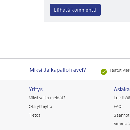
Miksi JalkapalloTravel?
Taatut vier
Yritys
Asiaka
Miksi valita meidät?
Lue lis
Ota yhteyttä
FAQ
Tietoa
Säännöt 
Varaus j