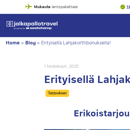
Mukauta
1
lentopakettiasi
Home
»
Blog
»
Erityisellä Lahjakorttibonuksella!
1 toukokuun, 2025
Erityisellä Lahja
Categories
Tarjoukset
Erikoistarjou