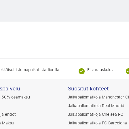
ekkäiset istumapaikat stadionilla.
Ei varauskuluja
spalvelu
Suositut kohteet
ää 50% osamaksu
Jalkapallomatkoja Manchester Ci
Jalkapallomatkoja Real Madrid
ja ehdot
Jalkapallomatkoja Chelsea FC
a Maksu
Jalkapallomatkoja FC Barcelona