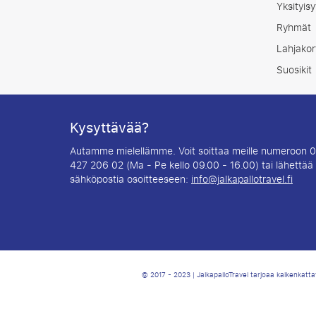
Yksityisy
Ryhmät
Lahjakort
Suosikit
Kysyttävää?
Autamme mielellämme. Voit soittaa meille numeroon 
427 206 02 (Ma - Pe kello 09.00 - 16.00) tai lähettää
sähköpostia osoitteeseen:
info@jalkapallotravel.fi
© 2017 - 2023 | JalkapalloTravel tarjoaa kaikenkat