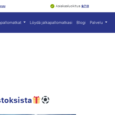
akuu
9/10
Asiakasluokitus
apallomatkat
Löydä jalkapallomatkasi
Blogi
Palvelu
stoksista