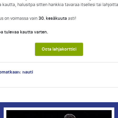
kautta, halusitpa sitten hankkia tavaraa itsellesi tai lahjoittaa
ous on voimassa vain
30. kesäkuuta
asti!
voa tulevaa kautta varten.
Osta lahjakorttisi
omatkaan: nauti