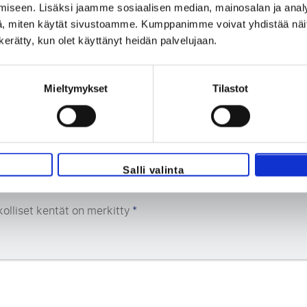
iseen. Lisäksi jaamme sosiaalisen median, mainosalan ja analy
, miten käytät sivustoamme. Kumppanimme voivat yhdistää näitä t
Sähköpostiosoite
*
n kerätty, kun olet käyttänyt heidän palvelujaan.
Mieltymykset
Tilastot
Haluan 25 €:n alennuksen
Salli valinta
olliset kentät on merkitty
*