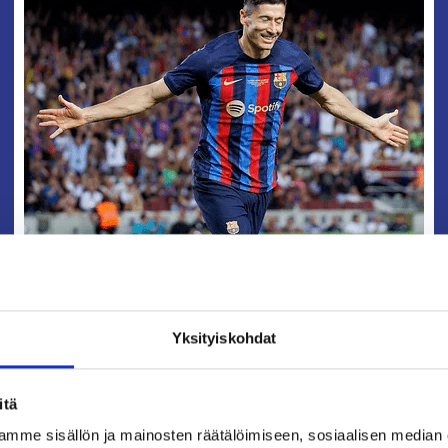
Haluatko 25 €:n alennuksen seuraavalle matkallesi?
Tilaa uutiskirjeemme ja kuule ensimmäisten joukossa jalkapallouutisist
a erikoistarjouksista.
Yksityiskohdat
Nimi
*
itä
Sukunimi
*
mme sisällön ja mainosten räätälöimiseen, sosiaalisen median