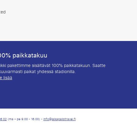
ted
00% paikkatakuu
ikki pakettimme sisältävät 100% paikkatakuun. Saatte
kuuvarmasti paikat yhdessä stadionilla.
e lisää
06 02
(ma – pe 9.00 - 16.00) -
info@jalkapallotravel.fi