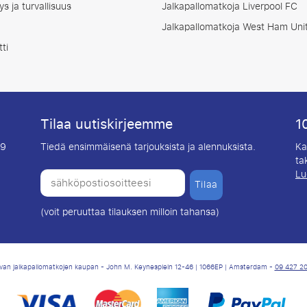
ys ja turvallisuus
Jalkapallomatkoja Liverpool FC
Jalkapallomatkoja West Ham Uni
ti
Tilaa uutiskirjeemme
1
09
Tiedä ensimmäisenä tarjouksista ja alennuksista.
Ka
ta
Lu
Tilaa
(voit peruuttaa tilauksen milloin tahansa)
tavan jalkapallomatkojen kaupan - John M. Keynesplein 12-46 | 1066EP | Amsterdam -
09 427 2