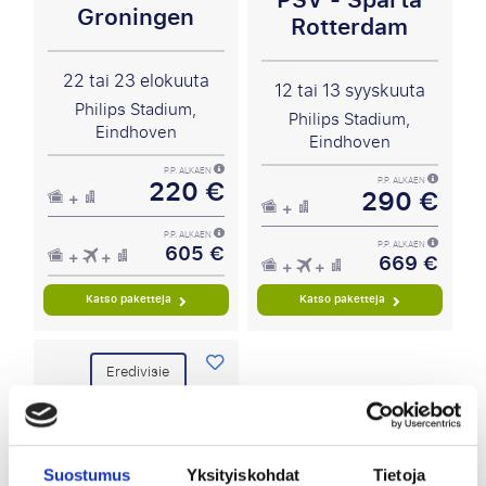
PSV - Sparta
Groningen
Rotterdam
22 tai 23 elokuuta
12 tai 13 syyskuuta
Philips Stadium,
Philips Stadium,
Eindhoven
Eindhoven
P.P. ALKAEN
220 €
P.P. ALKAEN
290 €
P.P. ALKAEN
605 €
P.P. ALKAEN
669 €
Katso paketteja
Katso paketteja
Eredivisie
PSV - SC
Suostumus
Yksityiskohdat
Tietoja