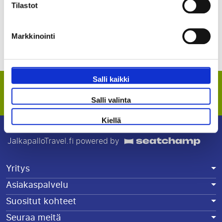
Tilastot
Taatut vierekkäiset istumapaikat stadionilla.
Ei varauskuluja
Markkinointi
Saat suojan ottelumuutosta varten.
Lisää etuja
Salli kaikki
Tilaa uutiskirjeemme
Salli valinta
Tiedä ensimmäisenä tarjouksista ja alennuksista.
Kiellä
JalkapalloTravel.fi powered by
Yritys
Asiakaspalvelu
Suositut kohteet
Seuraa meitä