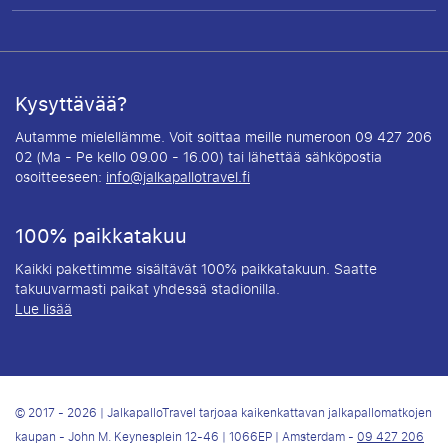
Kysyttävää?
Autamme mielellämme. Voit soittaa meille numeroon 09 427 206
02 (Ma - Pe kello 09.00 - 16.00) tai lähettää sähköpostia
osoitteeseen:
info@jalkapallotravel.fi
100% paikkatakuu
Kaikki pakettimme sisältävät 100% paikkatakuun. Saatte
takuuvarmasti paikat yhdessä stadionilla.
Lue lisää
© 2017 - 2026 | JalkapalloTravel tarjoaa kaikenkattavan jalkapallomatkojen
kaupan - John M. Keynesplein 12-46 | 1066EP | Amsterdam -
09 427 206