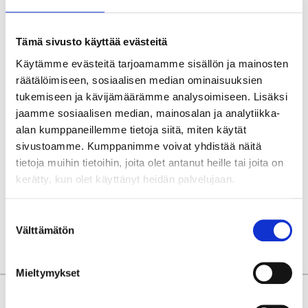
Heerenveen
Tämä sivusto käyttää evästeitä
10 tai 11 lokakuuta
Käytämme evästeitä tarjoamamme sisällön ja mainosten
Philips Stadium,
räätälöimiseen, sosiaalisen median ominaisuuksien
Eindhoven
tukemiseen ja kävijämäärämme analysoimiseen. Lisäksi
Maksa 50%
tänään!
jaamme sosiaalisen median, mainosalan ja analytiikka-
alan kumppaneillemme tietoja siitä, miten käytät
P.P. ALKAEN
290 €
sivustoamme. Kumppanimme voivat yhdistää näitä
tietoja muihin tietoihin, joita olet antanut heille tai joita on
kerätty, kun olet käyttänyt heidän palvelujaan.
P.P. ALKAEN
689 €
Katso paketteja
Suostumuksen
Välttämätön
valinta
Mieltymykset
Miksi JalkapalloTravel?