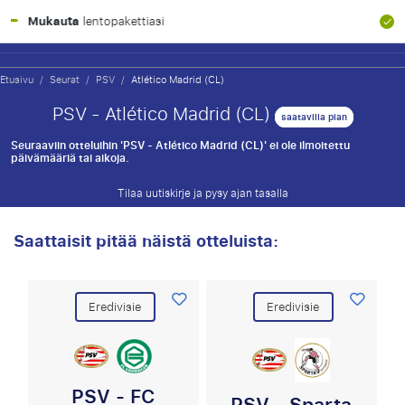
100% taloudellinen suoj
tiasi
Etusivu
/
Seurat
/
PSV
/
Atlético Madrid (CL)
PSV - Atlético Madrid (CL)
saatavilla pian
Seuraaviin otteluihin 'PSV - Atlético Madrid (CL)' ei ole ilmoitettu
päivämääriä tai aikoja.
Tilaa uutiskirje ja pysy ajan tasalla
Saattaisit pitää näistä otteluista:
Eredivisie
Eredivisie
PSV - FC