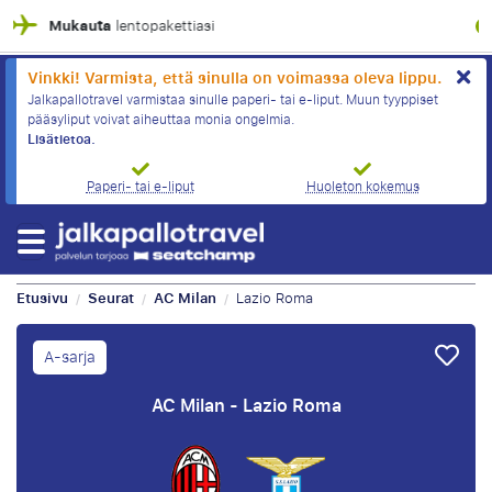
100% taloudellinen suoja
Vinkki! Varmista, että sinulla on voimassa oleva lippu.
Jalkapallotravel varmistaa sinulle paperi- tai e-liput. Muun tyyppiset
pääsyliput voivat aiheuttaa monia ongelmia.
Lisätietoa.
Paperi- tai e-liput
Huoleton kokemus
Etusivu
Seurat
AC Milan
Lazio Roma
/
/
/
A-sarja
AC Milan - Lazio Roma