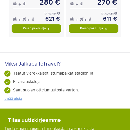
280 €
270 €
P.P. ALKAEN
P.P. ALKAEN
621 €
611 €
Katso paketteja
Katso paketteja
Miksi JalkapalloTravel?
Taatut vierekkäiset istumapaikat stadionilla.
Ei varauskuluja
Saat suojan ottelumuutosta varten.
Lisää etuja
Tilaa uutiskirjeemme
Tiedä ensimmäisenä tarjouksista ja alennuksista.