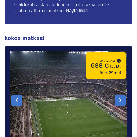
henkilökohtaista palveluamme, joka takaa sinulle
unohtumattoman matkan.
Näytä lisää
kokoa matkasi
P.P. ALKAEN
688 € p.p.