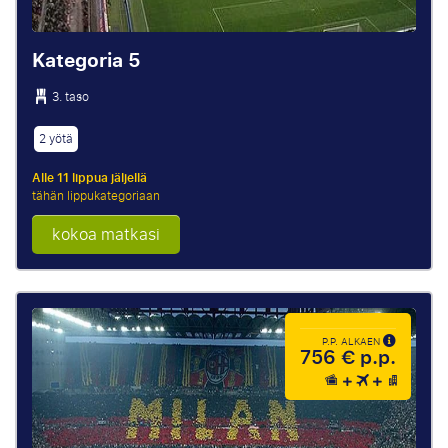
Kategoria 5
3. taso
2 yötä
Alle 11 lippua jäljellä
tähän lippukategoriaan
kokoa matkasi
P.P. ALKAEN
756 € p.p.