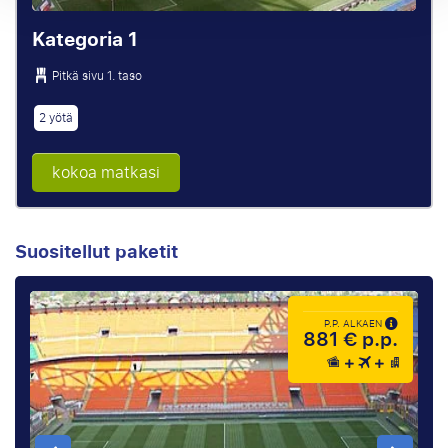
Kategoria 1
Pitkä sivu 1. taso
2 yötä
kokoa matkasi
Suositellut paketit
P.P. ALKAEN
881 € p.p.