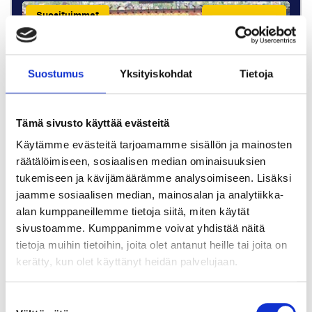
Suosituimmat
P.P. ALKAEN
811 € p.p.
Suostumus
Yksityiskohdat
Tietoja
Tämä sivusto käyttää evästeitä
Käytämme evästeitä tarjoamamme sisällön ja mainosten
räätälöimiseen, sosiaalisen median ominaisuuksien
tukemiseen ja kävijämäärämme analysoimiseen. Lisäksi
jaamme sosiaalisen median, mainosalan ja analytiikka-
alan kumppaneillemme tietoja siitä, miten käytät
sivustoamme. Kumppanimme voivat yhdistää näitä
Kategoria 3
tietoja muihin tietoihin, joita olet antanut heille tai joita on
kerätty, kun olet käyttänyt heidän palvelujaan.
Pitkä sivu 2.rivistö
2 yötä
Suostumuksen