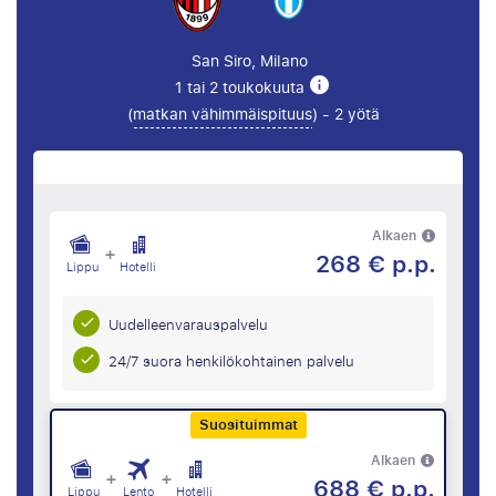
San Siro, Milano
1 tai 2 toukokuuta
(
matkan vähimmäispituus
) - 2 yötä
Alkaen
+
268 € p.p.
Lippu
Hotelli
Uudelleenvarauspalvelu
24/7 suora henkilökohtainen palvelu
Suosituimmat
Alkaen
+
+
688 € p.p.
Lippu
Lento
Hotelli