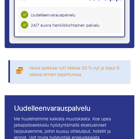
Uudelleenvarauspalvelu
24/7 suora henkilökohtainen palvelu
Varaa paikkasi nyt! Maksa 50 % nyt ja loput 6
viikkoa ennen tapahtumaa.
Uudelleenvarauspalvelu
Me huolehdimme kaikista muutoksista. Koe upea
jalkapalloseikkailu hyödyntämällä eksklusiiviset
tarjouksemme, joihin kuuluu otteluliput, hotellit ja
lennot. Voit myös hyödyntää ensiluokkaista