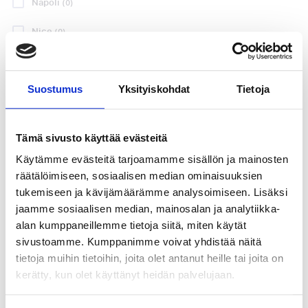
Napoli
(0)
RCD Espanyol
Rayo Vallecano
Nice
(0)
- Real Madrid
- Deportivo
Pariisi
(0)
Alavés
lauantaina 22 elo
21:30
Rooma
(0)
Suostumus
Yksityiskohdat
Tietoja
22 tai 23 elokuuta
VAHVISTETTU PÄIVÄMÄÄRÄ
RCDE Stadium,
Estadio de Vallecas,
Rotterdam
(0)
Barcelona
Madrid
Tämä sivusto käyttää evästeitä
San Sebastián
(19)
P.P. ALKAEN
P.P. ALKAEN
390 €
Käytämme evästeitä tarjoamamme sisällön ja mainosten
321 €
Sevilla
(38)
räätälöimiseen, sosiaalisen median ominaisuuksien
tukemiseen ja kävijämäärämme analysoimiseen. Lisäksi
P.P. ALKAEN
P.P. ALKAEN
1011 €
796 €
Southampton
(0)
jaamme sosiaalisen median, mainosalan ja analytiikka-
alan kumppaneillemme tietoja siitä, miten käytät
Sunderland
(0)
Katso paketteja
Katso paketteja
sivustoamme. Kumppanimme voivat yhdistää näitä
tietoja muihin tietoihin, joita olet antanut heille tai joita on
Torino
(0)
kerätty, kun olet käyttänyt heidän palvelujaan.
LA LIGA
LA LIGA
Valencia
(19)