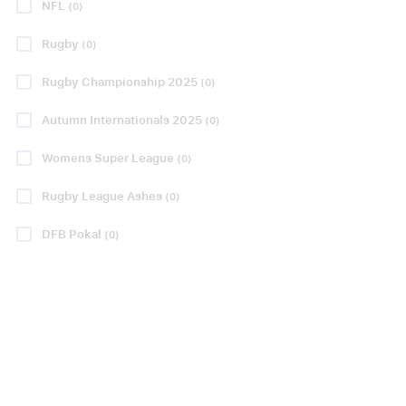
NFL
(0)
Katso paketteja
Katso paketteja
Rugby
(0)
Rugby Championship 2025
(0)
BUNDESLIGA
BUNDESLIGA
Autumn Internationals 2025
(0)
Womens Super League
(0)
Rugby League Ashes
Bayern Munich
FC Union Berlin
(0)
- VfB Stuttgart
- Eintracht
DFB Pokal
(0)
Frankfurt
perjantaina 28 elo
20:30
lauantaina 29 elo
15:30
VAHVISTETTU PÄIVÄMÄÄRÄ
Allianz Arena, München
VAHVISTETTU PÄIVÄMÄÄRÄ
Stadion An der Alten
Forsterei, Berlin
P.P. ALKAEN
540 €
P.P. ALKAEN
272 €
P.P. ALKAEN