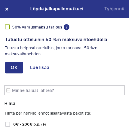
×
100% taloudellinen suoja
Löydä jalkapallomatkasi
Tyhjennä
?
50% varausmaksu tarjous
Tutustu otteluihin 50 %:n maksuvaihtoehdolla
Tarjous
Tutustu helposti otteluihin, jotka tarjoavat 50 %:n
LÖYDÄ SUOSIKKI
Seura
maksuvaihtoehdon.
JALKAPALLOMATKASI
OK
Lue lisää
Kausi
Järjestys:
Suodattimet
(
2
)
Hinta
Suodattimet asetettu
Hinta per henkilö lennot sisältävästä paketista:
Bundesliga
La Liga
Poista kaikki suodattimet
0€ - 200€ p.p.
(9)