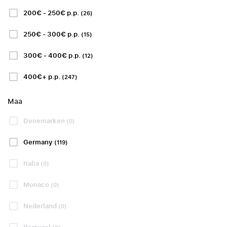
200€ - 250€ p.p.
(26)
250€ - 300€ p.p.
Uudelleenvarauspalvelu
(15)
300€ - 400€ p.p.
(12)
Näytä lisää
400€+ p.p.
(247)
Maa
LA LIGA
LA LIGA
Denemarken
(0)
Germany
(119)
Italia
(0)
Sevilla FC -
RCD Espanyol
Monaco
(0)
Rayo Vallecano
- Levante UD
Nederland
(0)
lauantaina 15 elo
21:30
sunnuntaina 16 elo
19:00
VAHVISTETTU PÄIVÄMÄÄRÄ