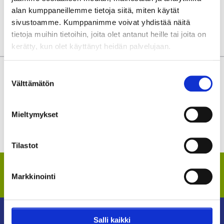
alan kumppaneillemme tietoja siitä, miten käytät
Lisää tietoja seurasta Lontoo
sivustoamme. Kumppanimme voivat yhdistää näitä
tietoja muihin tietoihin, joita olet antanut heille tai joita on
kerätty, kun olet käyttänyt heidän palvelujaan.
Miksi JalkapalloTravel?
Suostumuksen
Välttämätön
valinta
Taatut vierekkäiset istumapaikat stadionilla.
Ei varauskuluja
Mieltymykset
Saat suojan ottelumuutosta varten.
Lisää etuja
Tilastot
Tilaa uutiskirjeemme
Markkinointi
Tiedä ensimmäisenä tarjouksista ja alennuksista.
Salli kaikki
JalkapalloTravel.fi powered by