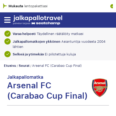
100% taloudelli
ntopakettiasi
Varaa helposti
Täydellinen räätälöity matkasi
Jalkapallomatkojen ykkönen
Asiantuntija vuodesta 2004
lähtien
Selkeä ja ytimekäs
Ei piilotettuja kuluja
Etusivu
Seurat
Arsenal FC (Carabao Cup Final)
/
/
Jalkapallomatka
Arsenal FC
(Carabao Cup Final)