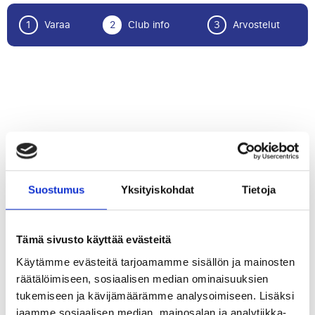
1
Varaa
2
Club info
3
Arvostelut
Lontoo
Suostumus
Yksityiskohdat
Tietoja
Tämä sivusto käyttää evästeitä
Käytämme evästeitä tarjoamamme sisällön ja mainosten
räätälöimiseen, sosiaalisen median ominaisuuksien
tukemiseen ja kävijämäärämme analysoimiseen. Lisäksi
jaamme sosiaalisen median, mainosalan ja analytiikka-