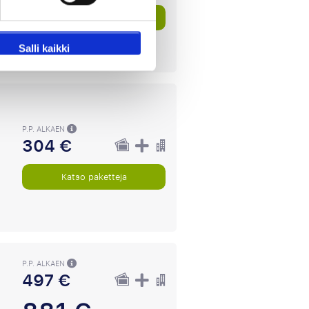
Katso paketteja
Salli kaikki
P.P. ALKAEN
304 €
Katso paketteja
P.P. ALKAEN
497 €