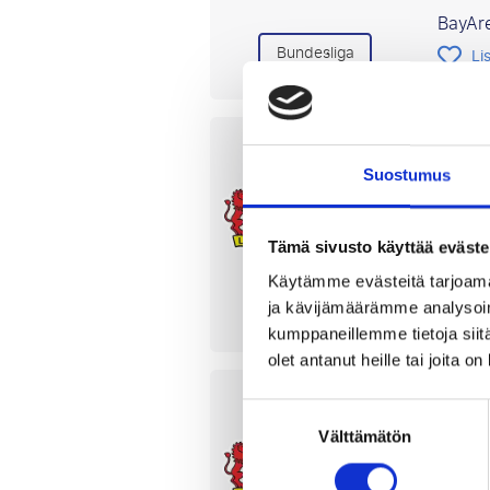
BayAr
Bundesliga
Li
Baye
Suostumus
17 tai
BayAr
Tämä sivusto käyttää eväste
Maksa
Käytämme evästeitä tarjoama
Bundesliga
Li
ja kävijämäärämme analysoim
kumppaneillemme tietoja siitä
olet antanut heille tai joita o
Baye
Suostumuksen
Välttämätön
valinta
31 lok
BayAr