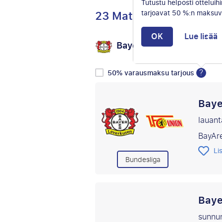
Tutustu helposti otteluihi
23 Matkat
tarjoavat 50 %:n maksuv
OK
Lue lisää
Bayer Leverkusen
V
vs
?
50% varausmaksu tarjous
Baye
lauant
BayAr
Li
Bundesliga
Baye
sunnu