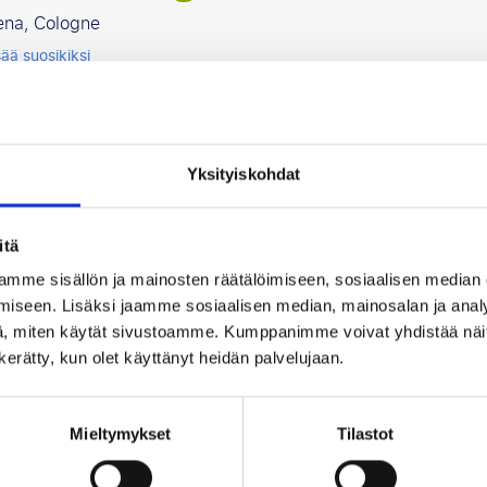
ena, Cologne
sää suosikiksi
r Leverkusen - Sport-Club Freiburg
Yksityiskohdat
 18 lokakuuta
ena, Cologne
itä
 50% tänään!
mme sisällön ja mainosten räätälöimiseen, sosiaalisen median
sää suosikiksi
iseen. Lisäksi jaamme sosiaalisen median, mainosalan ja analy
, miten käytät sivustoamme. Kumppanimme voivat yhdistää näitä t
n kerätty, kun olet käyttänyt heidän palvelujaan.
r Leverkusen - VfB Stuttgart
Mieltymykset
Tilastot
akuuta tai 1 marraskuuta
ena, Cologne