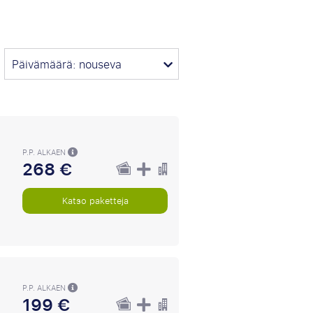
Päivämäärä: nouseva
P.P. ALKAEN
268 €
Katso paketteja
P.P. ALKAEN
199 €