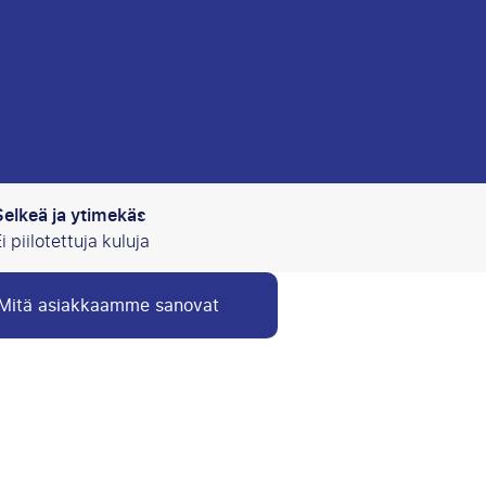
Selkeä ja ytimekäs
i piilotettuja kuluja
Mitä asiakkaamme sanovat