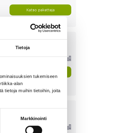
Katso paketteja
Tietoja
P.P. ALKAEN
289 €
Katso paketteja
 ominaisuuksien tukemiseen
tiikka-alan
ietoja muihin tietoihin, joita
Markkinointi
P.P. ALKAEN
323 €