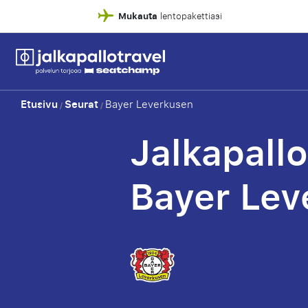
Mukauta
lentopakettiasi
Etusivu
Seurat
Bayer Leverkusen
/
/
Jalkapall
Bayer Lev