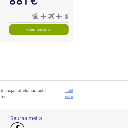
881 €
Katso paketteja
at suojan ottelumuutosta
Lisää
rten.
etuja
Seuraa meitä