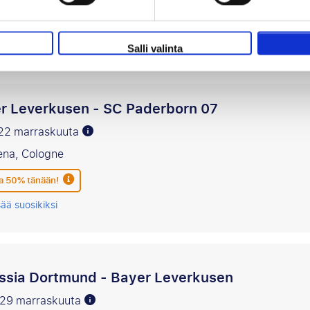
 50% tänään!
sää suosikiksi
Salli valinta
r Leverkusen - SC Paderborn 07
 22 marraskuuta
ena, Cologne
 50% tänään!
sää suosikiksi
ssia Dortmund - Bayer Leverkusen
i 29 marraskuuta