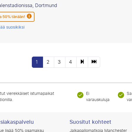
alenstadionissa, Dortmund
 50% tänään!
sää suosikiksi
1
2
3
4
tut vierekkäiset istumapaikat
Ei
Sa
ionilla.
varauskuluja
va
siakaspalvelu
Suositut kohteet
ue lisää 50% osamaksu
Jalkapallomatkoja Manchester