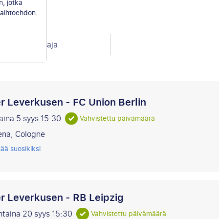
n, jotka
aihtoehdon.
alitse vastustaja
r Leverkusen - FC Union Berlin
aina 5 syys
15:30
Vahvistettu päivämäärä
ena, Cologne
sää suosikiksi
r Leverkusen - RB Leipzig
ntaina 20 syys
15:30
Vahvistettu päivämäärä