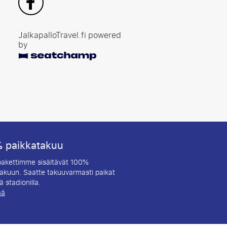
JalkapalloTravel.fi powered
by
 paikkatakuu
 pakettimme sisältävät 100%
akuun. Saatte takuuvarmasti paikat
 stadionilla.
ää