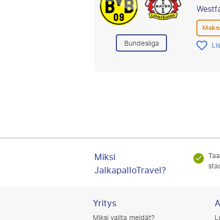
Westf
Maksa
Bundesliga
Li
Miksi
Taa
stad
JalkapalloTravel?
Yritys
A
Miksi valita meidät?
L