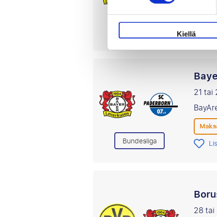
Maksa
Bundesliga
Li
Kiellä
Baye
21 tai
BayAr
Maksa
Bundesliga
Li
Boru
28 ta