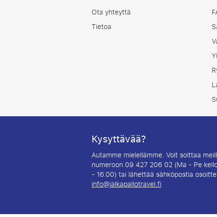
Ota yhteyttä
F
Tietoa
S
V
Y
R
L
S
Kysyttävää?
Autamme mielellämme. Voit soittaa meil
numeroon 09 427 206 02 (Ma - Pe kell
- 16.00) tai lähettää sähköpostia osoitt
info@jalkapallotravel.fi