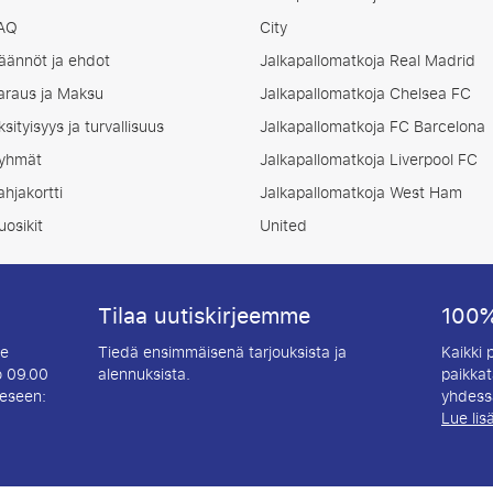
AQ
City
äännöt ja ehdot
Jalkapallomatkoja Real Madrid
araus ja Maksu
Jalkapallomatkoja Chelsea FC
ksityisyys ja turvallisuus
Jalkapallomatkoja FC Barcelona
yhmät
Jalkapallomatkoja Liverpool FC
ahjakortti
Jalkapallomatkoja West Ham
uosikit
United
Tilaa uutiskirjeemme
100%
le
Tiedä ensimmäisenä tarjouksista ja
Kaikki
o 09.00
alennuksista.
paikkat
eeseen:
yhdessä
Lue lis