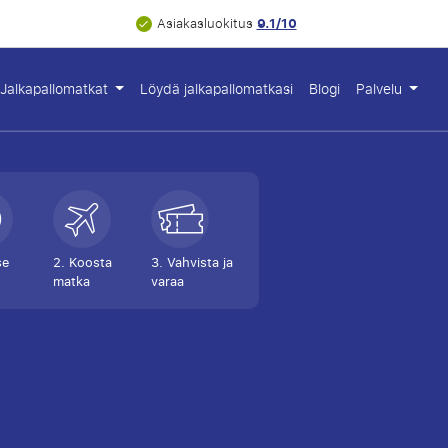
9.1/10
Asiakasluokitus
Jalkapallomatkat
Löydä jalkapallomatkasi
Blogi
Palvelu
se
2. Koosta
3. Vahvista ja
matka
varaa