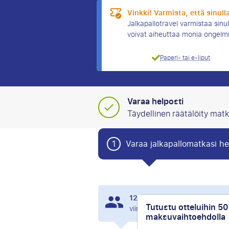
Vinkki! Varmista, että sinul
Jalkapallotravel varmistaa sinul
voivat aiheuttaa monia ongelm
Paperi- tai e-liput
Varaa helposti
Täydellinen räätälöity matk
1
Varaa jalkapallomatkasi he
128
Ihmiset ovat tarkastell
Tutustu otteluihin 5
viimeisten 24 tunnin aikana.
maksuvaihtoehdolla