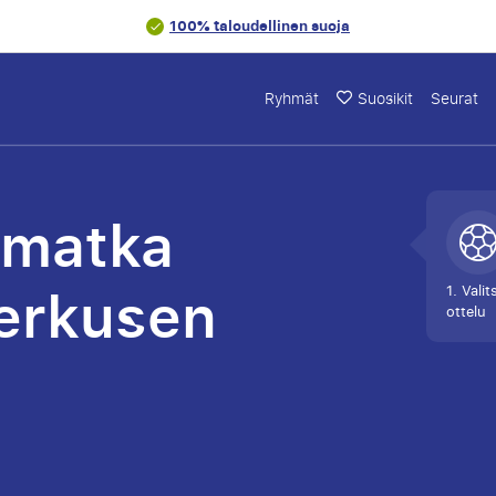
100% taloudellinen suoja
Ryhmät
Suosikit
Seurat
omatka
erkusen
1. Valit
ottelu