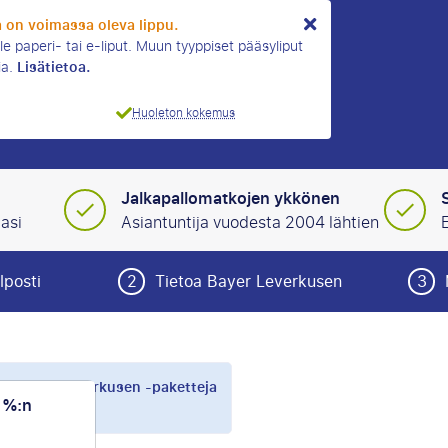
la on voimassa oleva lippu.
le paperi- tai e-liput. Muun tyyppiset pääsyliput
Lisätietoa.
ia.
Huoleton kokemus
Jalkapallomatkojen ykkönen
asi
Asiantuntija vuodesta 2004 lähtien
E
lposti
2
Tietoa Bayer Leverkusen
3
eet Bayer Leverkusen -paketteja
0 %:n