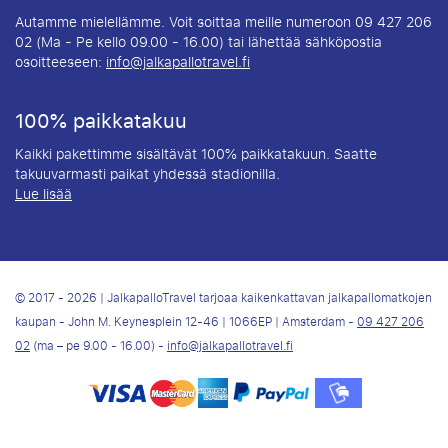
Autamme mielellämme. Voit soittaa meille numeroon 09 427 206
02 (Ma - Pe kello 09.00 - 16.00) tai lähettää sähköpostia
osoitteeseen:
info@jalkapallotravel.fi
100% paikkatakuu
Kaikki pakettimme sisältävät 100% paikkatakuun. Saatte
takuuvarmasti paikat yhdessä stadionilla.
Lue lisää
© 2017 - 2026 | JalkapalloTravel tarjoaa kaikenkattavan jalkapallomatkojen
kaupan - John M. Keynesplein 12-46 | 1066EP | Amsterdam -
09 427 206
02
(ma – pe 9.00 - 16.00) -
info@jalkapallotravel.fi