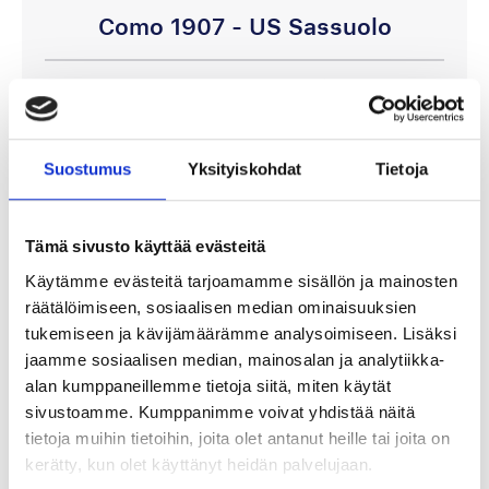
Como 1907 - US Sassuolo
24 tai 25 lokakuuta
Giuseppe Sinigaglia, Como
Maksa 50% tänään!
Suostumus
Yksityiskohdat
Tietoja
244 €
Tämä sivusto käyttää evästeitä
Käytämme evästeitä tarjoamamme sisällön ja mainosten
Katso paketteja
räätälöimiseen, sosiaalisen median ominaisuuksien
tukemiseen ja kävijämäärämme analysoimiseen. Lisäksi
jaamme sosiaalisen median, mainosalan ja analytiikka-
alan kumppaneillemme tietoja siitä, miten käytät
A-sarja
sivustoamme. Kumppanimme voivat yhdistää näitä
tietoja muihin tietoihin, joita olet antanut heille tai joita on
kerätty, kun olet käyttänyt heidän palvelujaan.