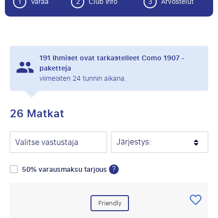
1
Varaa
2
Club info
3
Arvostelut
191
Ihmiset ovat tarkastelleet Como 1907 -
paketteja
viimeisten 24 tunnin aikana.
26 Matkat
Järjestys:
Valitse vastustaja
?
50% varausmaksu tarjous
Friendly