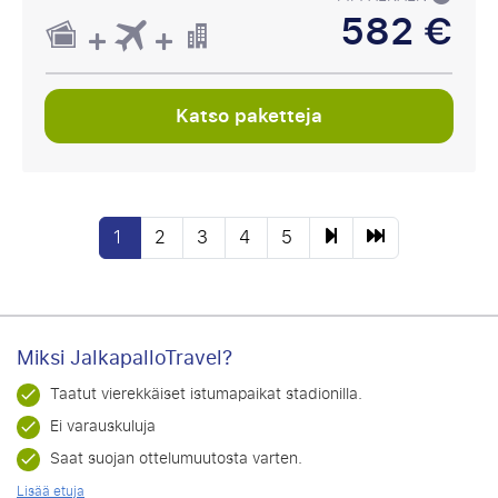
582 €
Katso paketteja
1
2
3
4
5
Miksi JalkapalloTravel?
Taatut vierekkäiset istumapaikat stadionilla.
Ei varauskuluja
Saat suojan ottelumuutosta varten.
Lisää etuja