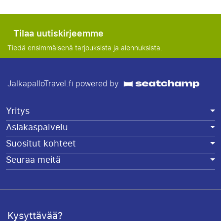
Tilaa uutiskirjeemme
Tiedä ensimmäisenä tarjouksista ja alennuksista.
JalkapalloTravel.fi powered by
Yritys
Asiakaspalvelu
Suositut kohteet
Seuraa meitä
Kysyttävää?