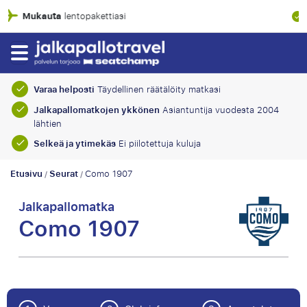
100% taloudellinen suoja
Varaa helposti
Täydellinen räätälöity matkasi
Jalkapallomatkojen ykkönen
Asiantuntija vuodesta 2004
lähtien
Selkeä ja ytimekäs
Ei piilotettuja kuluja
Etusivu
Seurat
Como 1907
/
/
Jalkapallomatka
Como 1907