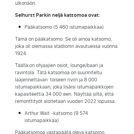
ulkonäön.
Selhurst Parkin nelj
ä
katsomoa ovat:
Pääkatsomo (5 460 istumapaikkaa)
Tämä on pääkatsomo. Se oli ainoa katsomo,
joka oli olemassa stadionin avautuessa vuonna
1924.
Täällä on ohjaajien osiot, lounge/baari ja
ravintola. Tätä katsomoa on suunniteltu
laajennettavan toiseen riviin ja 8 000
istumapaikkaan, joka lisäisi istumapaikkojen
kapasiteettia 34 000:een. Näyttää siltä, että
remonttityöt aloitetaan vuoden 2022 lopussa.
Arthur Wait -katsomo (9 574
istumapaikkaa)
Pääkatsomoa vastapäätä oleva katsomo