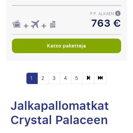
P.P. ALKAEN
763 €
Katso paketteja
1
2
3
4
5
Jalkapallomatkat
Crystal Palaceen