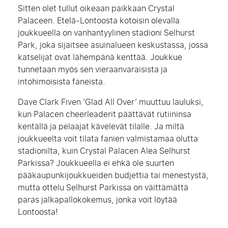
Sitten olet tullut oikeaan paikkaan Crystal
Palaceen. Etelä-Lontoosta kotoisin olevalla
joukkueella on vanhantyylinen stadioni Selhurst
Park, joka sijaitsee asuinalueen keskustassa, jossa
katselijat ovat lähempänä kenttää. Joukkue
tunnetaan myös sen vieraanvaraisista ja
intohimoisista faneista.
Dave Clark Fiven ’Glad All Over’ muuttuu lauluksi,
kun Palacen cheerleaderit päättävät rutiininsa
kentällä ja pelaajat kävelevät tilalle. Ja miltä
joukkueelta voit tilata fanien valmistamaa olutta
stadionilta, kuin Crystal Palacen Alea Selhurst
Parkissa? Joukkueella ei ehkä ole suurten
pääkaupunkijoukkueiden budjettia tai menestystä,
mutta ottelu Selhurst Parkissa on väittämättä
paras jalkapallokokemus, jonka voit löytää
Lontoosta!