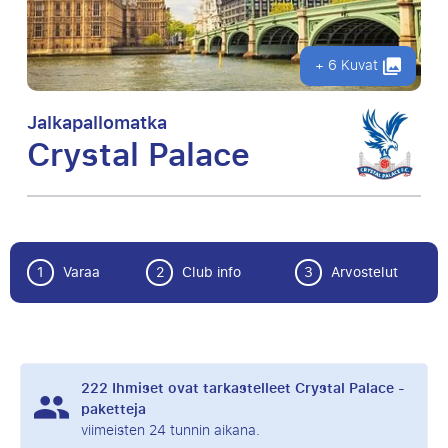
+ 6 Kuvat
Jalkapallomatka
Crystal Palace
1
Varaa
2
Club info
3
Arvostelut
222
Ihmiset ovat tarkastelleet Crystal Palace -
paketteja
viimeisten 24 tunnin aikana.