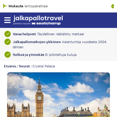
100% taloudellinen suoja
Varaa helposti
Täydellinen räätälöity matkasi
Jalkapallomatkojen ykkönen
Asiantuntija vuodesta 2004
lähtien
Selkeä ja ytimekäs
Ei piilotettuja kuluja
Etusivu
Seurat
Crystal Palace
/
/