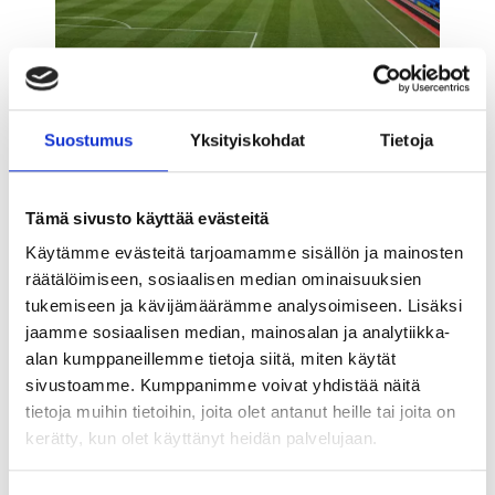
Crystal Palace pelasi Crystal Palacen
stadionilla ja Croydon Commonissa sen
Suostumus
Yksityiskohdat
Tietoja
jälkeen, kun se perustettiin vuonna 1905. Uusi
tontti ostettiin vuonna 1919 uuden stadionin
rakentamista varten. Tästä tuli legendaarinen
Tämä sivusto käyttää evästeitä
Selhurst Park. Stadionilla oli vain yksi katsomo,
Käytämme evästeitä tarjoamamme sisällön ja mainosten
kun se avattiin vuonna 1924: pääkatsomo, joka
räätälöimiseen, sosiaalisen median ominaisuuksien
on käytössä tänäkin päivänä. Kotijoukkue
tukemiseen ja kävijämäärämme analysoimiseen. Lisäksi
hävisi pelin 1-0 Sheffield Wednesdaylle 25 000
jaamme sosiaalisen median, mainosalan ja analytiikka-
katsojan edessä.
alan kumppaneillemme tietoja siitä, miten käytät
sivustoamme. Kumppanimme voivat yhdistää näitä
Stadionilla pidettiin jalkapallo-ottelujen lisäksi
tietoja muihin tietoihin, joita olet antanut heille tai joita on
myös nyrkkeily- ja krikettiotteluja. Siellä
kerätty, kun olet käyttänyt heidän palvelujaan.
pelattiin myös vuoden 1948
kesäolympialaisten kaksi ottelua.