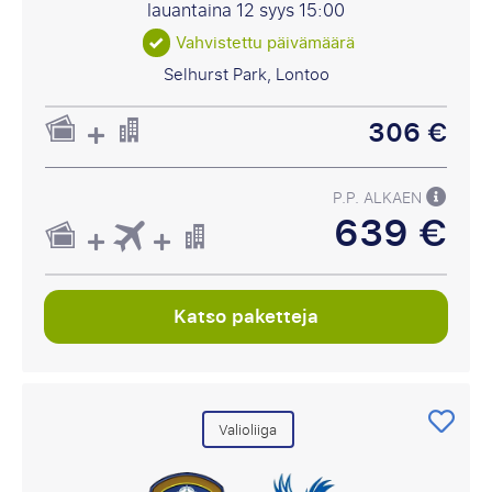
lauantaina 12 syys
15:00
Vahvistettu päivämäärä
Selhurst Park, Lontoo
306 €
P.P. ALKAEN
639 €
Katso paketteja
Valioliiga