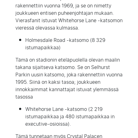
rakennettiin vuonna 1969, ja se on nimetty
joukkueen entisen puheenjohtajan mukaan.
Vierasfanit istuvat Whitehorse Lane -katsomon
vieressä olevassa kulmassa.
Holmesdale Road -katsomo (8 329
istumapaikkaa)
Tämä on stadionin eteläpuolella olevan maalin
takana sijaitseva katsomo. Se on Selhurst
Parkin uusin katsomo, joka rakennettiin vuonna
1995. Siinä on kaksi tasoa; joukkueen
innokkaimmat kannattajat istuvat ylemmässä
tasossa
Whitehorse Lane -katsomo (2 219
istumapaikkaa ja 480 istumapaikkaa in
executive-osioissa).
Tämä tunnetaan myös Crystal Palacen