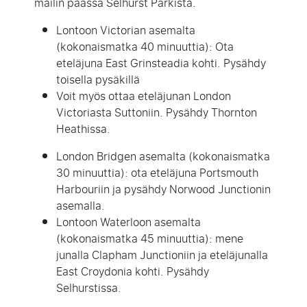
mailin päässä Selhurst Parkista.
Lontoon Victorian asemalta
(kokonaismatka 40 minuuttia): Ota
eteläjuna East Grinsteadia kohti. Pysähdy
toisella pysäkillä
Voit myös ottaa eteläjunan London
Victoriasta Suttoniin. Pysähdy Thornton
Heathissa.
London Bridgen asemalta (kokonaismatka
30 minuuttia): ota eteläjuna Portsmouth
Harbouriin ja pysähdy Norwood Junctionin
asemalla.
Lontoon Waterloon asemalta
(kokonaismatka 45 minuuttia): mene
junalla Clapham Junctioniin ja eteläjunalla
East Croydonia kohti. Pysähdy
Selhurstissa.