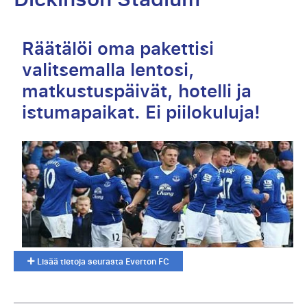
Räätälöi oma pakettisi
valitsemalla lentosi,
matkustuspäivät, hotelli ja
istumapaikat. Ei piilokuluja!
Lisää tietoja seurasta Everton FC