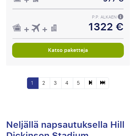
P.P. ALKAEN
1322 €
Katso paketteja
1
2
3
4
5
Neljällä napsautuksella Hill
Dickinson Stadium