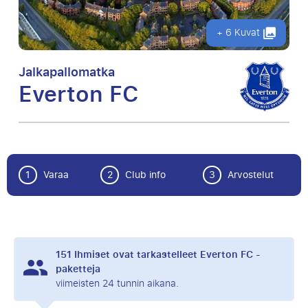
+ 6 Kuvat
Jalkapallomatka
Everton FC
1
Varaa
2
Club info
3
Arvostelut
151
Ihmiset ovat tarkastelleet Everton FC -
paketteja
viimeisten 24 tunnin aikana.