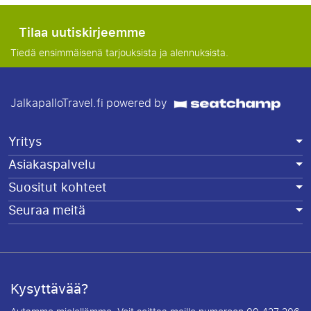
Tilaa uutiskirjeemme
Tiedä ensimmäisenä tarjouksista ja alennuksista.
JalkapalloTravel.fi powered by
Yritys
Asiakaspalvelu
Suositut kohteet
Seuraa meitä
Kysyttävää?