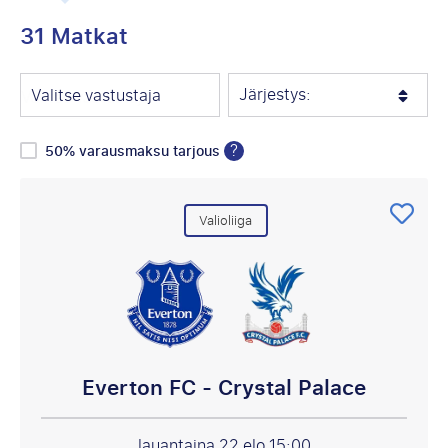
31 Matkat
Järjestys:
Valitse vastustaja
?
50% varausmaksu tarjous
Valioliiga
Everton FC - Crystal Palace
lauantaina 22 elo
15:00