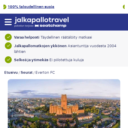
9.1/10
Asiakasluokitus
Varaa helposti
Täydellinen räätälöity matkasi
Jalkapallomatkojen ykkönen
Asiantuntija vuodesta 2004
lähtien
Selkeä ja ytimekäs
Ei piilotettuja kuluja
Etusivu
Seurat
Everton FC
/
/