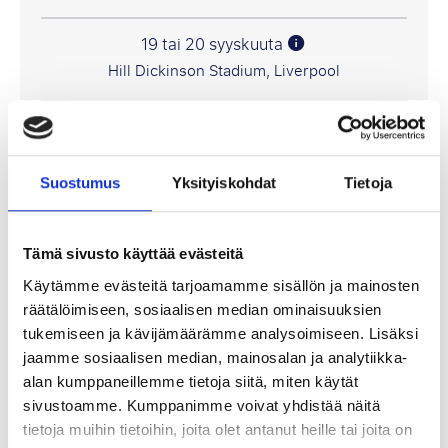
19 tai 20 syyskuuta
Hill Dickinson Stadium, Liverpool
365 €
P.P. ALKAEN
Suostumus
Yksityiskohdat
Tietoja
789 €
Tämä sivusto käyttää evästeitä
Katso paketteja
Käytämme evästeitä tarjoamamme sisällön ja mainosten
räätälöimiseen, sosiaalisen median ominaisuuksien
tukemiseen ja kävijämäärämme analysoimiseen. Lisäksi
jaamme sosiaalisen median, mainosalan ja analytiikka-
alan kumppaneillemme tietoja siitä, miten käytät
Valioliiga
sivustoamme. Kumppanimme voivat yhdistää näitä
tietoja muihin tietoihin, joita olet antanut heille tai joita on