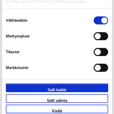
kerätty, kun olet käyttänyt heidän palvelujaan.
Suostumuksen
Välttämätön
valinta
Everton FC - Chelsea FC
Mieltymykset
17 tai 18 lokakuuta
Hill Dickinson Stadium, Liverpool
Tilastot
Maksa 50% tänään!
Markkinointi
511 €
P.P. ALKAEN
Salli kaikki
938 €
Salli valinta
Kiellä