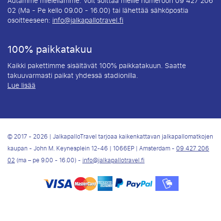
Autamme mielellämme. Voit soittaa meille numeroon 09 427 206
02 (Ma - Pe kello 09.00 - 16.00) tai lähettää sähköpostia
osoitteeseen:
info@jalkapallotravel.fi
100% paikkatakuu
Kaikki pakettimme sisältävät 100% paikkatakuun. Saatte
takuuvarmasti paikat yhdessä stadionilla.
Lue lisää
© 2017 - 2026 | JalkapalloTravel tarjoaa kaikenkattavan jalkapallomatkojen
kaupan - John M. Keynesplein 12-46 | 1066EP | Amsterdam -
09 427 206
02
(ma – pe 9.00 - 16.00) -
info@jalkapallotravel.fi