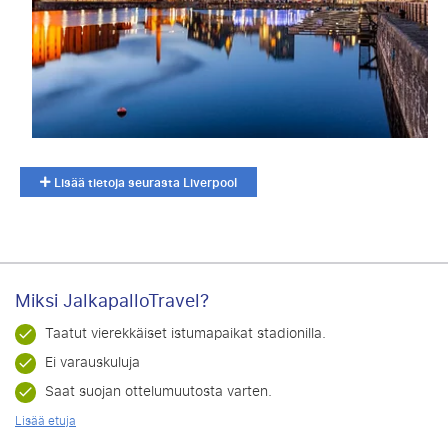
Lisää tietoja seurasta Liverpool
Miksi JalkapalloTravel?
Taatut vierekkäiset istumapaikat stadionilla.
Ei varauskuluja
Saat suojan ottelumuutosta varten.
Lisää etuja