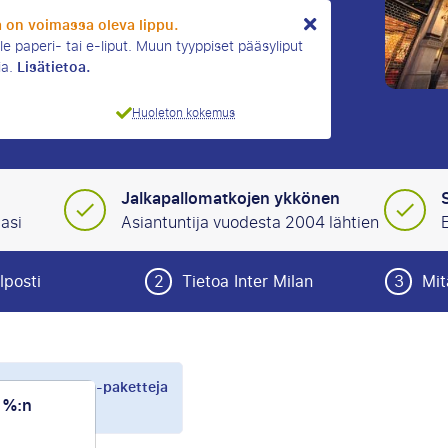
la on voimassa oleva lippu.
le paperi- tai e-liput. Muun tyyppiset pääsyliput
Lisätietoa.
ia.
Huoleton kokemus
Jalkapallomatkojen ykkönen
asi
Asiantuntija vuodesta 2004 lähtien
E
lposti
2
Tietoa Inter Milan
3
Mit
et Inter Milan -paketteja
0 %:n