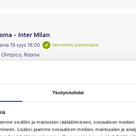
oma - Inter Milan
aina 19 syys
18:00
Vahvistettu päivämäärä
o Olimpico, Rooma
sää suosikiksi
Yksityiskohdat
r Milan - Parma Calcio
itä
 11 lokakuuta
mme sisällön ja mainosten räätälöimiseen, sosiaalisen median
o Giuseppe Meazza, Milano
iseen. Lisäksi jaamme sosiaalisen median, mainosalan ja analy