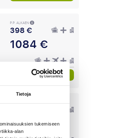
P.P. ALKAEN
398 €
1084 €
Katso paketteja
Tietoja
P.P. ALKAEN
194 €
687 €
 ominaisuuksien tukemiseen
tiikka-alan