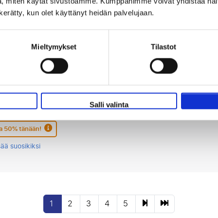
, miten käytät sivustoamme. Kumppanimme voivat yhdistää näitä t
 50% tänään!
n kerätty, kun olet käyttänyt heidän palvelujaan.
sää suosikiksi
Mieltymykset
Tilastot
gna FC - Inter Milan
 18 lokakuuta
Salli valinta
 Renato Dall'Ara, Bologna
 50% tänään!
sää suosikiksi
1
2
3
4
5