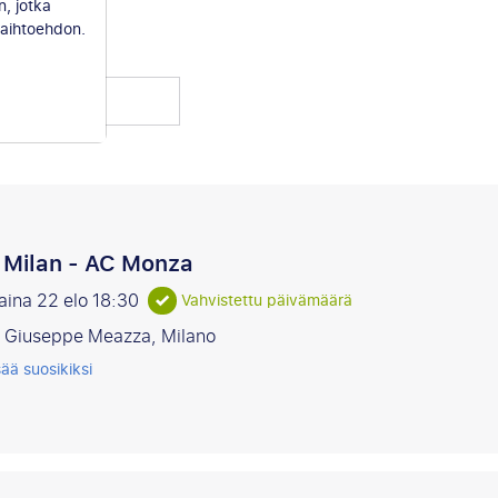
n, jotka
aihtoehdon.
stustaja
r Milan - AC Monza
aina 22 elo
18:30
Vahvistettu päivämäärä
o Giuseppe Meazza, Milano
sää suosikiksi