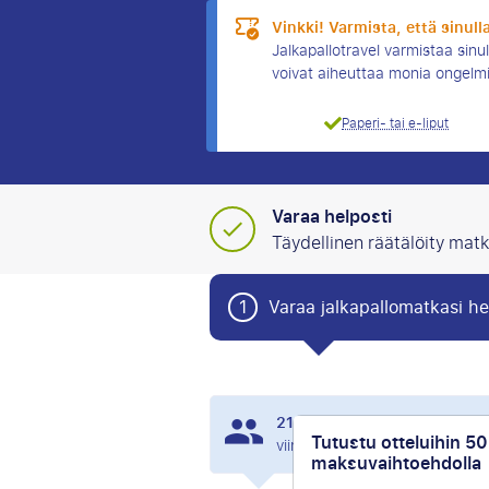
Vinkki! Varmista, että sinul
Jalkapallotravel varmistaa sinul
voivat aiheuttaa monia ongelm
Paperi- tai e-liput
Varaa helposti
Täydellinen räätälöity matk
1
Varaa jalkapallomatkasi he
212
Ihmiset ovat tarkastelle
Tutustu otteluihin 5
viimeisten 24 tunnin aikana.
maksuvaihtoehdolla