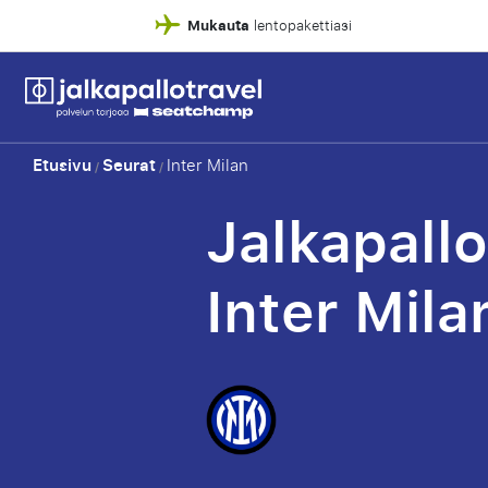
Mukauta
lentopakettiasi
Etusivu
Seurat
Inter Milan
/
/
Jalkapall
Inter Mila