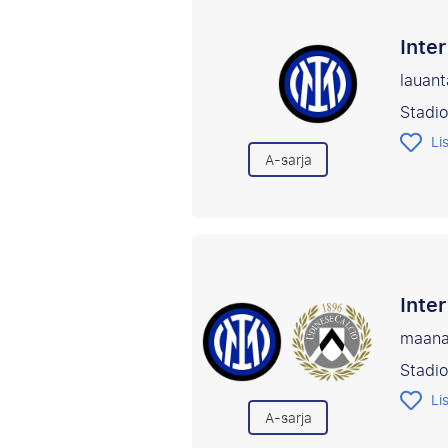
Inte
lauant
Stadi
Li
A-sarja
Inte
maana
Stadi
Li
A-sarja