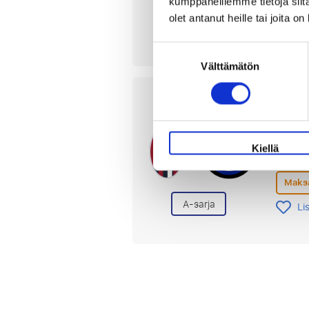
kumppaneillemme tietoja siitä
Maksa
olet antanut heille tai joita o
A-sarja
Li
Suostumuksen
Välttämätön
valinta
Bolo
17 tai
Kiellä
Stadio
Maksa
A-sarja
Li