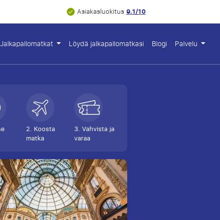
9.1/10
Asiakasluokitus
Jalkapallomatkat
Löydä jalkapallomatkasi
Blogi
Palvelu
se
2. Koosta
3. Vahvista ja
matka
varaa