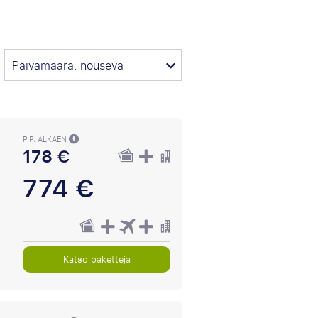
Päivämäärä: nouseva
P.P. ALKAEN
178 €
774 €
Katso paketteja