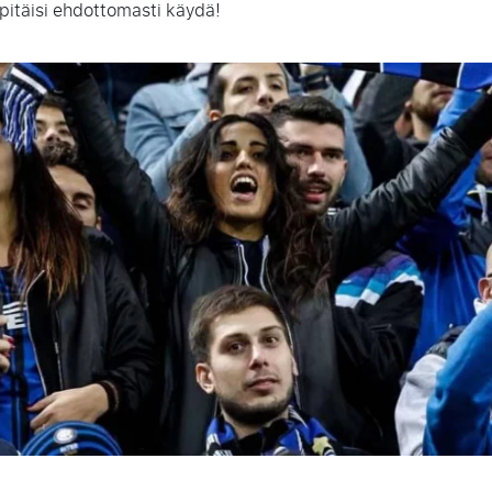
pitäisi ehdottomasti käydä!