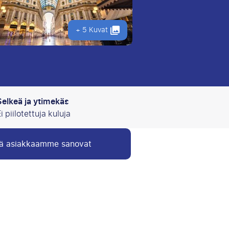
+ 5 Kuvat
Selkeä ja ytimekäs
i piilotettuja kuluja
ä asiakkaamme sanovat