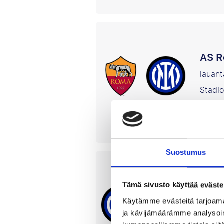
AS R
lauant
Stadi
Li
A-sarja
Suostumus
Inte
Tämä sivusto käyttää eväste
10 tai
Käytämme evästeitä tarjoama
Stadi
ja kävijämäärämme analysoim