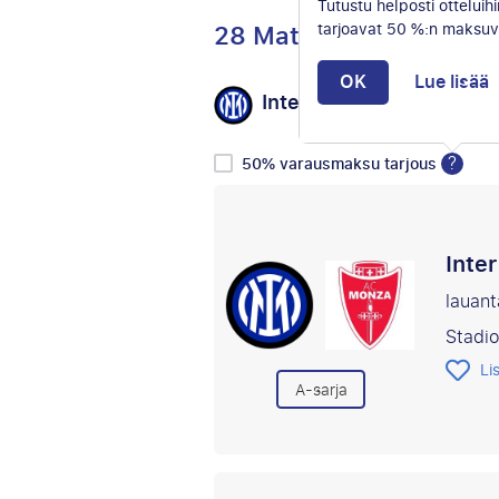
Tutustu helposti otteluihi
28 Matkat
tarjoavat 50 %:n maksuv
OK
Lue lisää
Inter Milan
Valitse va
vs
?
50% varausmaksu tarjous
Inte
lauant
Stadi
Li
A-sarja