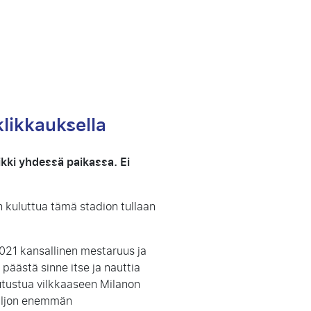
klikkauksella
aikki yhdessä paikassa. Ei
n kuluttua tämä stadion tullaan
21 kansallinen mestaruus ja
päästä sinne itse ja nauttia
tutustua vilkkaaseen Milanon
paljon enemmän