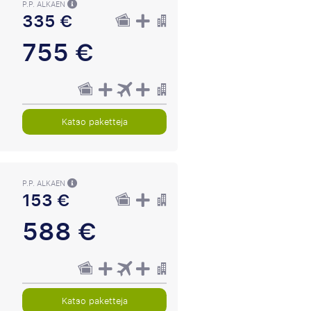
P.P. ALKAEN
335 €
755 €
Katso paketteja
P.P. ALKAEN
153 €
588 €
Katso paketteja