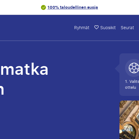
100% taloudellinen suoja
Ryhmät
Suosikit
Seurat
omatka
n
1. Valit
ottelu