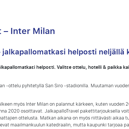
 – Inter Milan
 jalkapallomatkasi helposti neljällä 
alkapallomatkasi helposti. Valitse ottelu, hotelli & paikka k
ilan -ottelu pyhitetyllä San Siro -stadionilla. Muutaman vuode
een myös Inter Milan on palannut kärkeen, kuten vuoden 20
na 2020 osoittavat. JalkapalloTravel pakettitarjouksella voit 
nattajien ottelusta. Matkan aikana on myös riittävästi aikaa 
ntevat maailmankuulun katedraalin, mutta kaupunki tarjoaa 