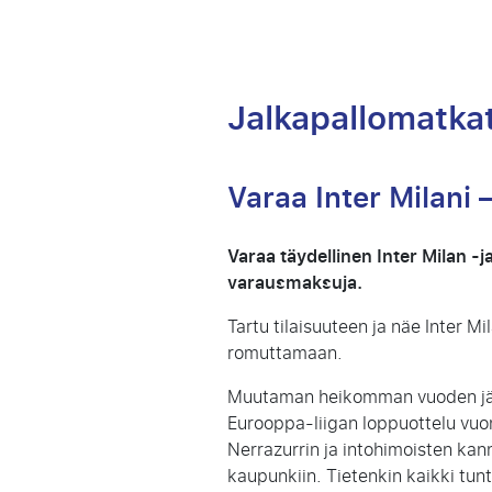
Jalkapallomatkat
Varaa Inter Milani –
Varaa täydellinen Inter Milan -j
varausmaksuja.
Tartu tilaisuuteen ja näe Inter M
romuttamaan.
Muutaman heikomman vuoden jälk
Eurooppa-liigan loppuottelu vuon
Nerrazurrin ja intohimoisten kan
kaupunkiin. Tietenkin kaikki tu