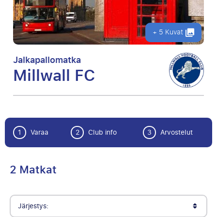
+ 5 Kuvat
Jalkapallomatka
Millwall FC
1
Varaa
2
Club info
3
Arvostelut
2 Matkat
Järjestys: