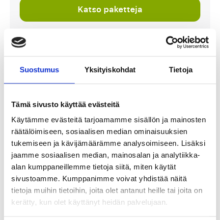
Katso paketteja
EFL Championship
Suostumus
Yksityiskohdat
Tietoja
Tämä sivusto käyttää evästeitä
Käytämme evästeitä tarjoamamme sisällön ja mainosten
räätälöimiseen, sosiaalisen median ominaisuuksien
Queens Park Rangers - Millwall FC
tukemiseen ja kävijämäärämme analysoimiseen. Lisäksi
jaamme sosiaalisen median, mainosalan ja analytiikka-
6 tai 7 helmikuuta
alan kumppaneillemme tietoja siitä, miten käytät
sivustoamme. Kumppanimme voivat yhdistää näitä
Loftus Road, Lontoo
tietoja muihin tietoihin, joita olet antanut heille tai joita on
Maksa 50% tänään!
kerätty, kun olet käyttänyt heidän palvelujaan.