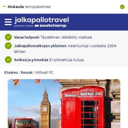
100% taloudellinen suoja
Varaa helposti
Täydellinen räätälöity matkasi
Jalkapallomatkojen ykkönen
Asiantuntija vuodesta 2004
lähtien
Selkeä ja ytimekäs
Ei piilotettuja kuluja
Etusivu
Seurat
Millwall FC
/
/