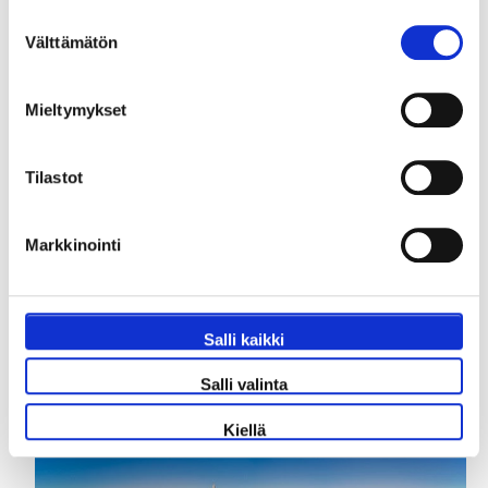
262 €
Suostumuksen
Välttämätön
valinta
P.P. ALKAEN
608 €
Mieltymykset
Tilastot
Katso paketteja
Markkinointi
Salli kaikki
Lontoo
Salli valinta
Kiellä