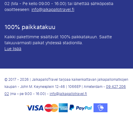
02 (Ma - Pe kello 09.00 - 16.00) tai lähettää sähköpostia
osoitteeseen:
info@jalkapallotravel.fi
100% paikkatakuu
Kaikki pakettimme sisältävät 100% paikkatakuun. Saatte
takuuvarmasti paikat yhdessä stadionilla.
Lue lisää
© 2017 - 2026 | JalkapalloTravel tarjoaa kaikenkattavan jalkapallomatkojen
kaupan - John M. Keynesplein 12-46 | 1066EP | Amsterdam -
09 427 206
02
(ma – pe 9.00 - 16.00) -
info@jalkapallotravel.fi