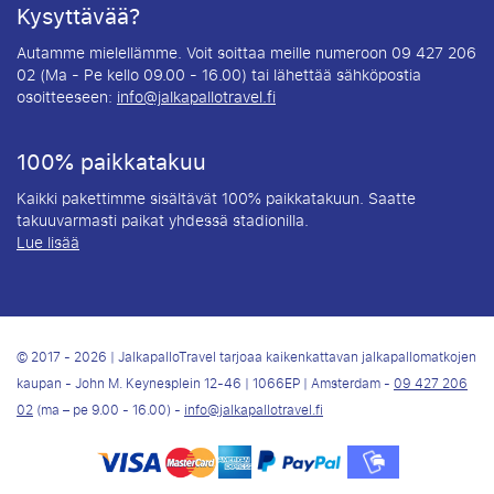
Kysyttävää?
Autamme mielellämme. Voit soittaa meille numeroon 09 427 206
02 (Ma - Pe kello 09.00 - 16.00) tai lähettää sähköpostia
osoitteeseen:
info@jalkapallotravel.fi
100% paikkatakuu
Kaikki pakettimme sisältävät 100% paikkatakuun. Saatte
takuuvarmasti paikat yhdessä stadionilla.
Lue lisää
© 2017 - 2026 | JalkapalloTravel tarjoaa kaikenkattavan jalkapallomatkojen
kaupan - John M. Keynesplein 12-46 | 1066EP | Amsterdam -
09 427 206
02
(ma – pe 9.00 - 16.00) -
info@jalkapallotravel.fi