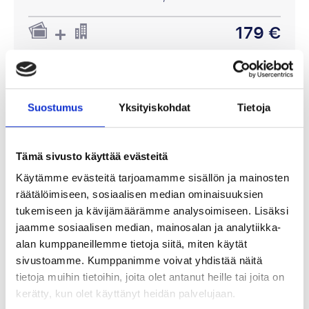
179 €
P.P. ALKAEN
631 €
Suostumus
Yksityiskohdat
Tietoja
Katso paketteja
Tämä sivusto käyttää evästeitä
Käytämme evästeitä tarjoamamme sisällön ja mainosten
räätälöimiseen, sosiaalisen median ominaisuuksien
tukemiseen ja kävijämäärämme analysoimiseen. Lisäksi
La Liga
jaamme sosiaalisen median, mainosalan ja analytiikka-
alan kumppaneillemme tietoja siitä, miten käytät
sivustoamme. Kumppanimme voivat yhdistää näitä
tietoja muihin tietoihin, joita olet antanut heille tai joita on
kerätty, kun olet käyttänyt heidän palvelujaan.