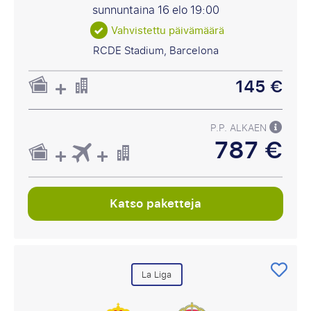
sunnuntaina 16 elo
19:00
Vahvistettu päivämäärä
RCDE Stadium, Barcelona
145 €
P.P. ALKAEN
787 €
Katso paketteja
La Liga