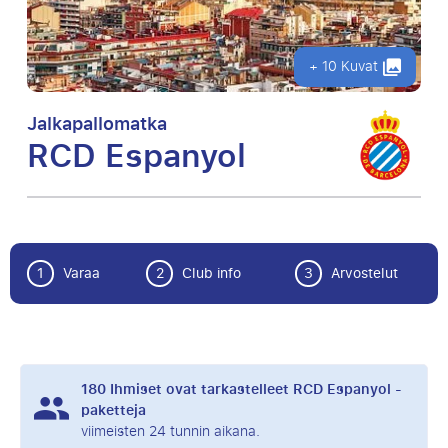
+ 10 Kuvat
Jalkapallomatka
RCD Espanyol
1
Varaa
2
Club info
3
Arvostelut
180
Ihmiset ovat tarkastelleet RCD Espanyol -
paketteja
viimeisten 24 tunnin aikana.