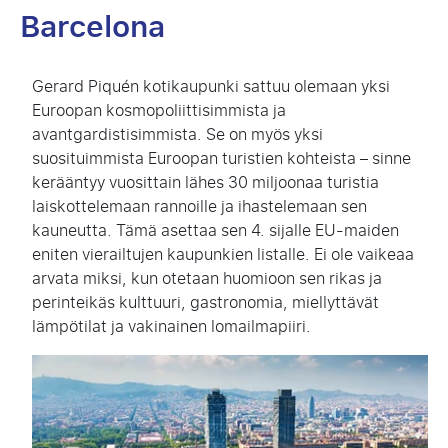
Barcelona
Gerard Piquén kotikaupunki sattuu olemaan yksi
Euroopan kosmopoliittisimmista ja
avantgardistisimmista. Se on myös yksi
suosituimmista Euroopan turistien kohteista – sinne
kerääntyy vuosittain lähes 30 miljoonaa turistia
laiskottelemaan rannoille ja ihastelemaan sen
kauneutta. Tämä asettaa sen 4. sijalle EU-maiden
eniten vierailtujen kaupunkien listalle. Ei ole vaikeaa
arvata miksi, kun otetaan huomioon sen rikas ja
perinteikäs kulttuuri, gastronomia, miellyttävät
lämpötilat ja vakinainen lomailmapiiri.