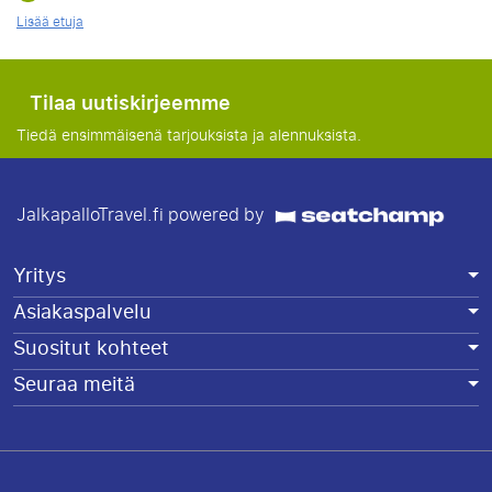
Lisää etuja
Tilaa uutiskirjeemme
Tiedä ensimmäisenä tarjouksista ja alennuksista.
JalkapalloTravel.fi powered by
Yritys
Asiakaspalvelu
Suositut kohteet
Seuraa meitä