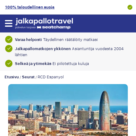
9.1/10
Asiakasluokitus
Varaa helposti
Täydellinen räätälöity matkasi
Jalkapallomatkojen ykkönen
Asiantuntija vuodesta 2004
lähtien
Selkeä ja ytimekäs
Ei piilotettuja kuluja
Etusivu
Seurat
RCD Espanyol
/
/