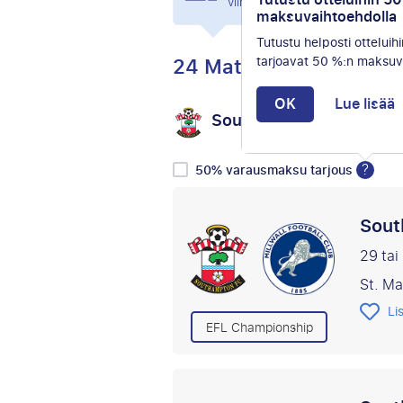
Tutustu otteluihin 5
viimeisten 24 tunnin aikana.
maksuvaihtoehdolla
Tutustu helposti otteluihi
24 Matkat
tarjoavat 50 %:n maksuv
OK
Lue lisää
Southampton FC
Val
vs
?
50% varausmaksu tarjous
Sout
29 tai
St. M
Li
EFL Championship