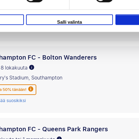
ary's Stadium, Southampton
 50% tänään!
Salli valinta
sää suosikiksi
hampton FC - Bolton Wanderers
 18 lokakuuta
ary's Stadium, Southampton
 50% tänään!
sää suosikiksi
hampton FC - Queens Park Rangers