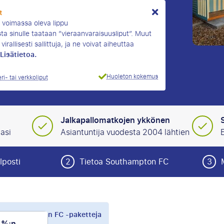
t
n voimassa oleva lippu
sta sinulle taataan ”vieraanvaraisuusliput”. Muut
 virallisesti sallittuja, ja ne voivat aiheuttaa
Lisätietoa.
Huoleton kokemus
ri- tai verkkoliput
Jalkapallomatkojen ykkönen
asi
Asiantuntija vuodesta 2004 lähtien
E
lposti
2
Tietoa Southampton FC
3
et Southampton FC -paketteja