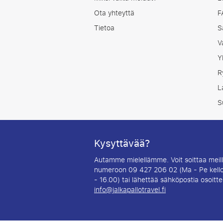
Ota yhteyttä
F
Tietoa
S
V
Y
R
L
S
Kysyttävää?
Autamme mielellämme. Voit soittaa meil
numeroon 09 427 206 02 (Ma - Pe kell
- 16.00) tai lähettää sähköpostia osoitt
info@jalkapallotravel.fi