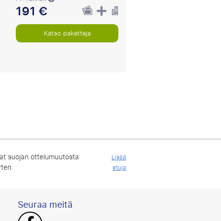
191 €
Katso paketteja
at suojan ottelumuutosta
Lisää
rten.
etuja
Seuraa meitä