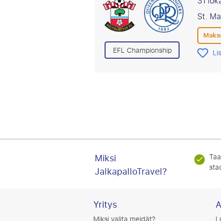
31 lok
St. M
Maksa
EFL Championship
Li
Miksi
Taa
stad
JalkapalloTravel?
Yritys
A
Miksi valita meidät?
L