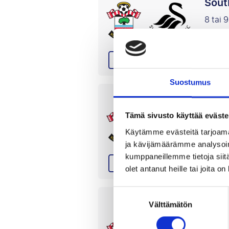
Sout
8 tai 
St. M
Li
EFL Championship
Suostumus
Sout
Tämä sivusto käyttää eväste
12 tai
Käytämme evästeitä tarjoama
St. M
ja kävijämäärämme analysoim
Li
kumppaneillemme tietoja siitä
EFL Championship
olet antanut heille tai joita o
Suostumuksen
Sout
Välttämätön
valinta
10 tai