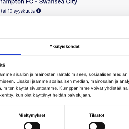
hampton FC - Swansea City
9 tai 10 syyskuuta
ary's Stadium, Southampton
sää suosikiksi
Yksityiskohdat
hampton FC - Bristol City
itä
 13 syyskuuta
mme sisällön ja mainosten räätälöimiseen, sosiaalisen median
ary's Stadium, Southampton
iseen. Lisäksi jaamme sosiaalisen median, mainosalan ja analy
sää suosikiksi
, miten käytät sivustoamme. Kumppanimme voivat yhdistää näitä t
n kerätty, kun olet käyttänyt heidän palvelujaan.
hampton FC - Portsmouth FC
Mieltymykset
Tilastot
 11 lokakuuta