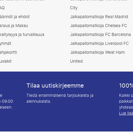
AQ
City
äännöt ja ehdot
Jalkapallomatkoja Real Madrid
araus ja Maksu
Jalkapallomatkoja Chelsea FC
ksityisyys ja turvallisuus
Jalkapallomatkoja FC Barcelona
yhmät
Jalkapallomatkoja Liverpool FC
ahjakortti
Jalkapallomatkoja West Ham
uosikit
United
Tilaa uutiskirjeemme
100%
le
Tiedä ensimmäisenä tarjouksista ja
Kaikki
o 09.00
alennuksista.
paikkat
eeseen:
yhdessä
Lue lis