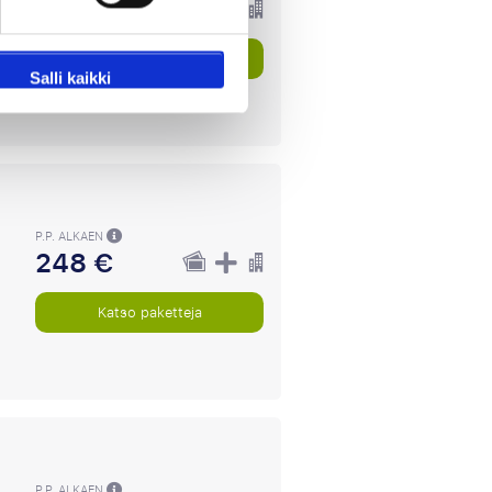
415 €
Katso paketteja
Salli kaikki
P.P. ALKAEN
248 €
Katso paketteja
P.P. ALKAEN