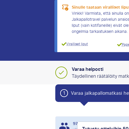
Sinulle taataan viralliset lipu
Vinkki! Varmista, että sinulla o
Jalkapallotravel palvelun ansio
liput (vain kotifaneille) eivät ole
ongelmia tarkastuksen aikana.
Viralliset liput
Pape
Varaa helposti
Täydellinen räätälöity matk
1
Varaa jalkapallomatkasi he
97
Ihmiset ovat tarkastelle