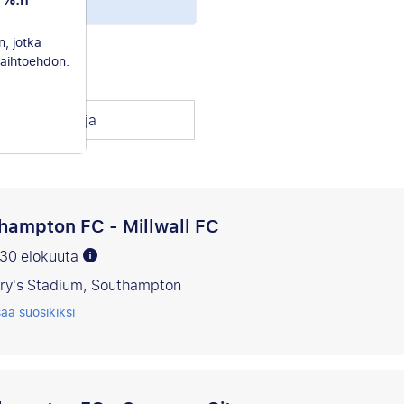
0 %:n
n, jotka
aihtoehdon.
itse vastustaja
hampton FC - Millwall FC
 30 elokuuta
ary's Stadium, Southampton
sää suosikiksi