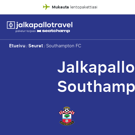
Mukauta
lentopakettiasi
Etusivu
Seurat
Southampton FC
/
/
Jalkapall
Southamp