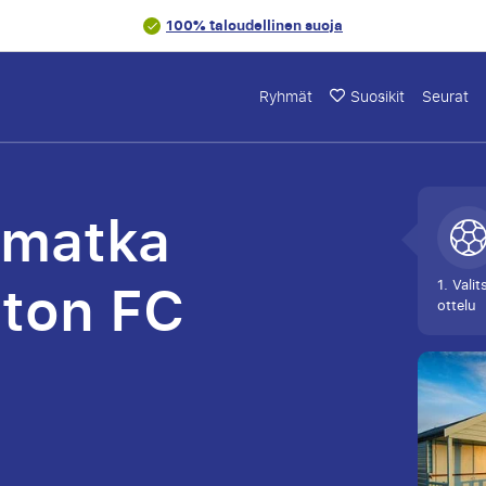
100% taloudellinen suoja
Ryhmät
Suosikit
Seurat
omatka
ton FC
1. Valit
ottelu