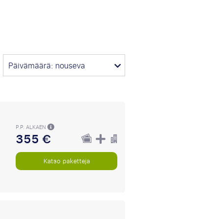
Päivämäärä: nouseva
P.P. ALKAEN
355 €
Katso paketteja