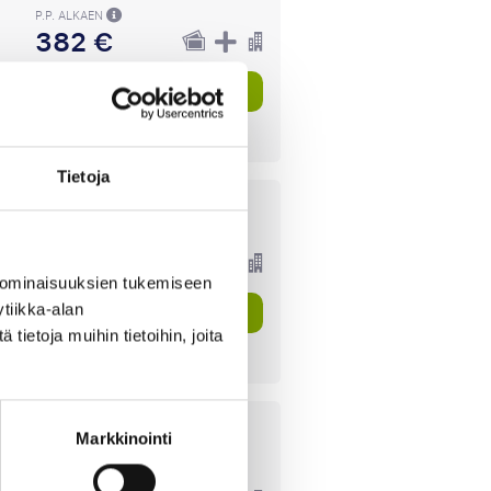
P.P. ALKAEN
382 €
Katso paketteja
Tietoja
P.P. ALKAEN
304 €
 ominaisuuksien tukemiseen
tiikka-alan
Katso paketteja
ietoja muihin tietoihin, joita
Markkinointi
P.P. ALKAEN