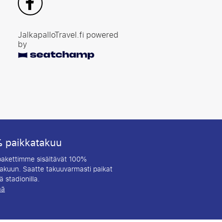
JalkapalloTravel.fi powered
by
 paikkatakuu
 pakettimme sisältävät 100%
akuun. Saatte takuuvarmasti paikat
 stadionilla.
ää