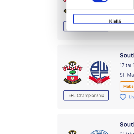
St. M
Maksa
Kiellä
EFL Championship
Li
Sout
17 tai
St. M
Maksa
EFL Championship
Li
Sout