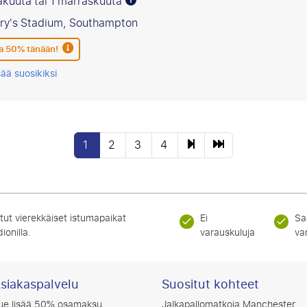
akuuta tai 1 marraskuuta
ary's Stadium, Southampton
 50% tänään!
sää suosikiksi
1
2
3
4
tut vierekkäiset istumapaikat
Ei
Sa
ionilla.
varauskuluja
va
siakaspalvelu
Suositut kohteet
ue lisää 50% osamaksu
Jalkapallomatkoja Manchester