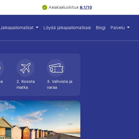
9.1/10
Asiakasluokitus
Jalkapallomatkat
Löydä jalkapallomatkasi
Blogi
Palvelu
se
2. Koosta
3. Vahvista ja
matka
varaa