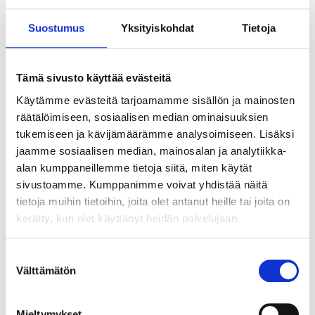
Suostumus
Yksityiskohdat
Tietoja
Katso paketteja
Tämä sivusto käyttää evästeitä
Käytämme evästeitä tarjoamamme sisällön ja mainosten
räätälöimiseen, sosiaalisen median ominaisuuksien
tukemiseen ja kävijämäärämme analysoimiseen. Lisäksi
jaamme sosiaalisen median, mainosalan ja analytiikka-
alan kumppaneillemme tietoja siitä, miten käytät
sivustoamme. Kumppanimme voivat yhdistää näitä
Sporting CP - FC Arouca
tietoja muihin tietoihin, joita olet antanut heille tai joita on
kerätty, kun olet käyttänyt heidän palvelujaan.
19 tai 20 syyskuuta
Suostumuksen
Estádio José Alvalade, Lisbon
Välttämätön
valinta
214 €
Mieltymykset