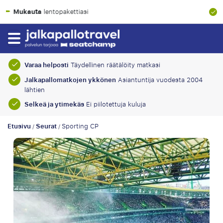
100% taloudellinen suoja
Varaa helposti
Täydellinen räätälöity matkasi
Jalkapallomatkojen ykkönen
Asiantuntija vuodesta 2004
lähtien
Selkeä ja ytimekäs
Ei piilotettuja kuluja
Etusivu
Seurat
Sporting CP
/
/