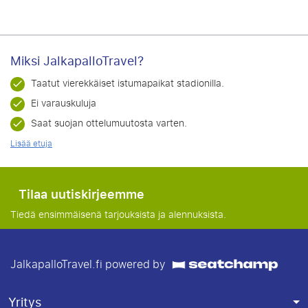
Miksi JalkapalloTravel?
Taatut vierekkäiset istumapaikat stadionilla.
Ei varauskuluja
Saat suojan ottelumuutosta varten.
Lisää etuja
Tilaa uutiskirjeemme
Tiedä ensimmäisenä tarjouksista ja alennuksista.
JalkapalloTravel.fi powered by
Yritys