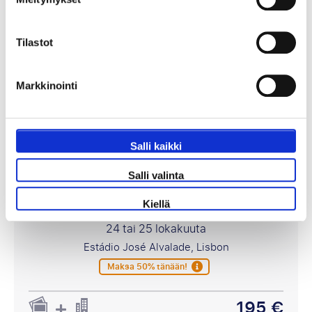
Katso paketteja
Tilastot
Markkinointi
Salli kaikki
Salli valinta
Sporting CP - Académico de Viseu
Kiellä
24 tai 25 lokakuuta
Estádio José Alvalade, Lisbon
Maksa 50% tänään!
195 €