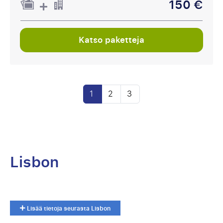
150 €
Katso paketteja
1
2
3
Lisbon
Lisää tietoja seurasta Lisbon