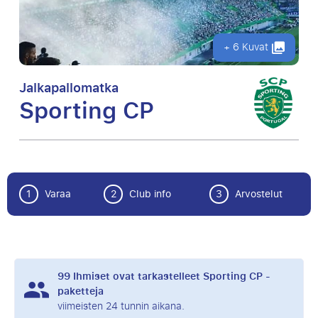
+ 6 Kuvat
Jalkapallomatka
Sporting CP
1
Varaa
2
Club info
3
Arvostelut
99
Ihmiset ovat tarkastelleet Sporting CP -
paketteja
viimeisten 24 tunnin aikana.