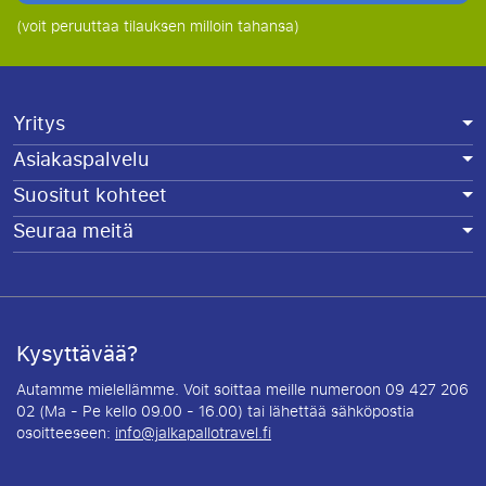
(voit peruuttaa tilauksen milloin tahansa)
Yritys
Asiakaspalvelu
Suositut kohteet
Seuraa meitä
Kysyttävää?
Autamme mielellämme. Voit soittaa meille numeroon 09 427 206
02 (Ma - Pe kello 09.00 - 16.00) tai lähettää sähköpostia
osoitteeseen:
info@jalkapallotravel.fi