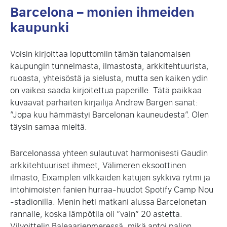
Barcelona – monien ihmeiden
kaupunki
Voisin kirjoittaa loputtomiin tämän taianomaisen
kaupungin tunnelmasta, ilmastosta, arkkitehtuurista,
ruoasta, yhteisöstä ja sielusta, mutta sen kaiken ydin
on vaikea saada kirjoitettua paperille. Tätä paikkaa
kuvaavat parhaiten kirjailija Andrew Bargen sanat:
”Jopa kuu hämmästyi Barcelonan kauneudesta”. Olen
täysin samaa mieltä.
Barcelonassa yhteen sulautuvat harmonisesti Gaudin
arkkitehtuuriset ihmeet, Välimeren eksoottinen
ilmasto, Eixamplen vilkkaiden katujen sykkivä rytmi ja
intohimoisten fanien hurraa-huudot Spotify Camp Nou
-stadionilla. Menin heti matkani alussa Barcelonetan
rannalle, koska lämpötila oli ”vain” 20 astetta.
Vilvoittelin Baleaarienmeressä, mikä antoi paljon