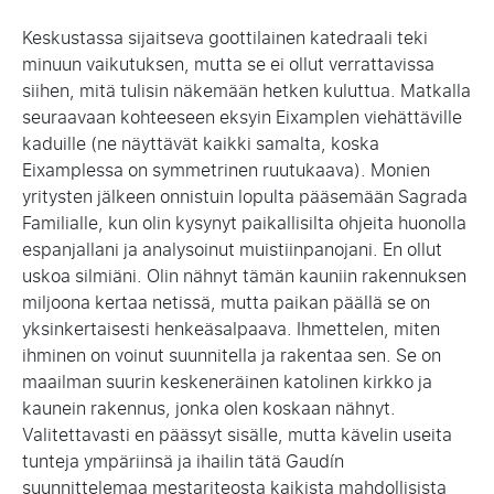
Keskustassa sijaitseva goottilainen katedraali teki
minuun vaikutuksen, mutta se ei ollut verrattavissa
siihen, mitä tulisin näkemään hetken kuluttua. Matkalla
seuraavaan kohteeseen eksyin Eixamplen viehättäville
kaduille (ne näyttävät kaikki samalta, koska
Eixamplessa on symmetrinen ruutukaava). Monien
yritysten jälkeen onnistuin lopulta pääsemään Sagrada
Familialle, kun olin kysynyt paikallisilta ohjeita huonolla
espanjallani ja analysoinut muistiinpanojani. En ollut
uskoa silmiäni. Olin nähnyt tämän kauniin rakennuksen
miljoona kertaa netissä, mutta paikan päällä se on
yksinkertaisesti henkeäsalpaava. Ihmettelen, miten
ihminen on voinut suunnitella ja rakentaa sen. Se on
maailman suurin keskeneräinen katolinen kirkko ja
kaunein rakennus, jonka olen koskaan nähnyt.
Valitettavasti en päässyt sisälle, mutta kävelin useita
tunteja ympäriinsä ja ihailin tätä Gaudín
suunnittelemaa mestariteosta kaikista mahdollisista