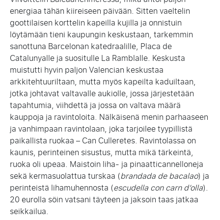
energiaa tähän kiireiseen päivään. Sitten vaeltelin
goottilaisen korttelin kapeilla kujilla ja onnistuin
löytämään tieni kaupungin keskustaan, tarkemmin
sanottuna Barcelonan katedraalille, Placa de
Catalunyalle ja suositulle La Ramblalle. Keskusta
muistutti hyvin paljon Valencian keskustaa
arkkitehtuuriltaan, mutta myös kapeilta kaduiltaan,
jotka johtavat valtavalle aukiolle, jossa järjestetään
tapahtumia, viihdettä ja jossa on valtava määrä
kauppoja ja ravintoloita. Nälkäisenä menin parhaaseen
ja vanhimpaan ravintolaan, joka tarjoilee tyypillistä
paikallista ruokaa – Can Culleretes. Ravintolassa on
kaunis, perinteinen sisustus, mutta mikä tärkeintä,
ruoka oli upeaa. Maistoin liha- ja pinaatticannelloneja
sekä kermasuolattua turskaa (
brandada de bacalao
) ja
perinteistä lihamuhennosta (
escudella con carn d’olla
).
20 eurolla söin vatsani täyteen ja jaksoin taas jatkaa
seikkailua.