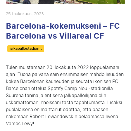
25 toukokuun, 2023
Barcelona-kokemukseni – FC
Barcelona vs Villareal CF
Categories
jalkapallostadionit
Tulen muistamaan 20. lokakuuta 2022 loppuelämäni
ajan. Tuona päivänä sain ensimmäisen mahdollisuuden
kokea Barcelonan kauneuden ja seurata ikonisen FC
Barcelonan ottelua Spotify Camp Nou -stadionilla.
Suurena fanina ja entisenä jalkapalloilijana olin
uskomattoman innoissani tästä tapahtumasta. Lisäksi
puolalaisena en malttanut odottaa, että pääsen
näkemään Robert Lewandowskin pelaamassa livenä.
Vamos Lewy!