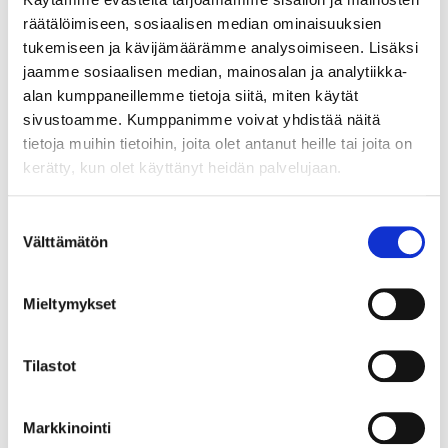
onnellinen, mutta kaipasin vain yhtä asiaa. Minulla ei
räätälöimiseen, sosiaalisen median ominaisuuksien
ollut vielä yhtään kuvaa tästä tapahtumasta. Kaipasin
tukemiseen ja kävijämäärämme analysoimiseen. Lisäksi
puhelintani juuri nyt. Onneksi huomasin, että vieressäni
jaamme sosiaalisen median, mainosalan ja analytiikka-
istui puolalaisia, joten aloitin keskustelun heidän
alan kumppaneillemme tietoja siitä, miten käytät
kanssaan ja pyysin heitä ottamaan minusta kuvan
sivustoamme. Kumppanimme voivat yhdistää näitä
puhelimellaan ja lähettämään sen minulle Facebookin
tietoja muihin tietoihin, joita olet antanut heille tai joita on
kautta. Upean illan jälkeen menin bussiasemalle ja
kerätty, kun olet käyttänyt heidän palvelujaan.
suuntasin takaisin Valenciaan.
Suostumuksen
Välttämätön
valinta
Mieltymykset
Tilastot
Markkinointi