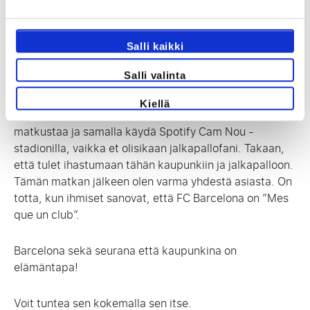
Elämäni paras
(jalkapallo)kokemus
Salli kaikki
Salli valinta
Matka Katalonian pääkaupunkiin FC Barcelonan
otteluun oli ehdottomasti yksi elämäni parhaista
Kiellä
kokemuksista. Tähän ihanaan kaupunkiin kannattaa
matkustaa ja samalla käydä Spotify Cam Nou -
stadionilla, vaikka et olisikaan jalkapallofani. Takaan,
että tulet ihastumaan tähän kaupunkiin ja jalkapalloon.
Tämän matkan jälkeen olen varma yhdestä asiasta. On
totta, kun ihmiset sanovat, että FC Barcelona on ”Mes
que un club”.
Barcelona sekä seurana että kaupunkina on
elämäntapa!
Voit tuntea sen kokemalla sen itse.