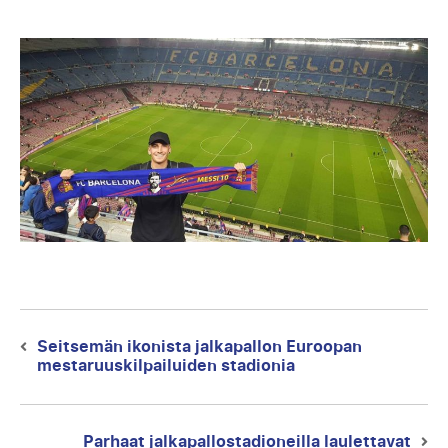
Artikkelien
selaus
Seitsemän ikonista jalkapallon Euroopan
Previous
mestaruuskilpailuiden stadionia
post:
Parhaat jalkapallostadioneilla laulettavat
Next