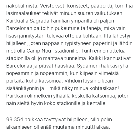
näkökulmista. Veistokset, koristeet, pääportti, tornit ja
lasimaalaukset tekivät minuun suuren vaikutuksen.
Kaikkialla Sagrada Familian ympärillä oli paljon
Barcelonan paitoihin pukeutuneita faneja, mikä vain
lisäsi jännitystäni tulevaa ottelua kohtaan. Ilta lähestyi
hiljalleen, joten nappasin rypistyneen paperini ja lähdin
metrolla Camp Nou -stadionille. Tunti ennen ottelua
stadionilla oli jo mahtava tunnelma. Kaikki kannustivat
Barcelonaa ja pitivät hauskaa. Sydämeni hakkasi yhä
nopeammin ja nopeammin, kun kiipesin viimeisiä
portaita kohti katsomoa. Vihdoin löysin oikean
sisäänkäynnin ja… mikä näky minua kohtasikaan!
Paikkani oli melkein ylhäällä keskellä katsomoa, joten
näin sieltä hyvin koko stadionille ja kentälle.
99 354 paikkaa täyttyivät hiljalleen, sillä pelin
alkamiseen oli enää muutama minuutti aikaa.