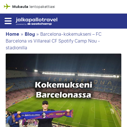
Mukauta
lentopakettiasi
Home
»
Blog
»
Barcelona-kokemukseni – FC
Barcelona vs Villareal CF Spotify Camp Nou -
stadionilla