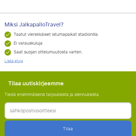
Miksi JalkapalloTravel?
Taatut vierekkäiset istumapaikat stadionilla.
Ei varauskuluja
Saat suojan ottelumuutosta varten.
Lisää etuja
Tilaa uutiskirjeemme
Tiedä ensimmäisenä tarjouksista ja alennuksista.
Tilaa