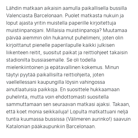
Lähdin matkaan aikaisin aamulla paikallisella bussilla
Valenciasta Barcelonaan. Puolet matkasta nukuin ja
loput ajasta yritin muistella paperille kirjoitettuja
muistiinpanojani. Millaisia muistiinpanoja? Muutamaa
päivää aiemmin olin hukannut puhelimeni, joten olin
kirjoittanut pienelle paperilapulle kaikki julkisen
liikenteen reitit, suositut paikat ja reittiohjeet takaisin
stadionilta bussiasemalle. Se oli todella
mielenkiintoinen ja epätavallinen kokemus. Minun
täytyi pyytää paikallisilta reittiohjeita, joten
vaellellessani kaupungilla löysin vahingossa
ainutlaatuisia paikkoja. En suosittele hukkaamaan
puhelinta, mutta voin ehdottomasti suositella
sammuttamaan sen seuraavan matkasi ajaksi. Takaan,
että koet monia seikkailuja! Lopulta matkattuani neljä
tuntia kuumassa bussissa (Välimeren aurinko!) saavuin
Katalonian pääkaupunkiin Barcelonaan.