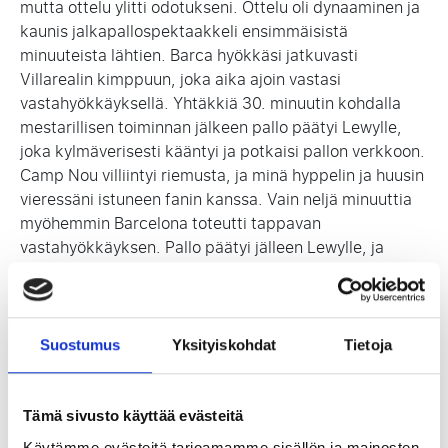
mutta ottelu ylitti odotukseni. Ottelu oli dynaaminen ja
kaunis jalkapallospektaakkeli ensimmäisistä
minuuteista lähtien. Barca hyökkäsi jatkuvasti
Villarealin kimppuun, joka aika ajoin vastasi
vastahyökkäyksellä. Yhtäkkiä 30. minuutin kohdalla
mestarillisen toiminnan jälkeen pallo päätyi Lewylle,
joka kylmäverisesti kääntyi ja potkaisi pallon verkkoon.
Camp Nou villiintyi riemusta, ja minä hyppelin ja huusin
vieressäni istuneen fanin kanssa. Vain neljä minuuttia
myöhemmin Barcelona toteutti tappavan
vastahyökkäyksen. Pallo päätyi jälleen Lewylle, ja
puolalainen pelaaja päihitti vastustajan maalivahdin
kauniilla laukauksella rangaistusalueen ulkopuolelta.
En voinut uskoa sitä todeksi. Tilanne oli jo 2-0
Lewandowskin kahden maalin jälkeen. Unelmani
Suostumus
Yksityiskohdat
Tietoja
kävivät toteen. Toisella puoliajalla tilanne tasaantui,
kun Barca hidasti hieman tahtiaan. Siitä huolimatta he
onnistuivat tekemään vielä yhden maalin ja ottelu
Tämä sivusto käyttää evästeitä
päättyi 3-0. Tunteet nousivat pintaan ja olin hyvin
Käytämme evästeitä tarjoamamme sisällön ja mainosten