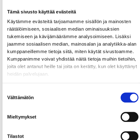
nimellä nimellä Suur-Manchester. Nimi on
peräisin vanhasta Old Traffordin kylästä, joka
Tämä sivusto käyttää evästeitä
yhdistyi Manchesteriin.
Käytämme evästeitä tarjoamamme sisällön ja mainosten
Suosittelemme saapumaan stadionille puoli
räätälöimiseen, sosiaalisen median ominaisuuksien
tuntia ennen Manchester United -ottelun
tukemiseen ja kävijämäärämme analysoimiseen. Lisäksi
alkua.
jaamme sosiaalisen median, mainosalan ja analytiikka-alan
kumppaneillemme tietoja siitä, miten käytät sivustoamme.
Kumppanimme voivat yhdistää näitä tietoja muihin tietoihin,
joita olet antanut heille tai joita on kerätty, kun olet käyttänyt
Old Trafford -
heidän palvelujaan.
stadionille saapuminen
Suostumuksen
Välttämätön
valinta
Vaikka stadionille pääsee autolla, emme
suosittele tätä. Stadionilla pysäköinti on
Mieltymykset
erittäin kallista, mutta erityisen hidasta.
Manchesterissa on hyvin järjestetty julkinen
Tilastot
liikenne, ja stadionille pääsee myös