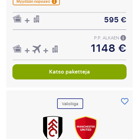
Myydään nopeasti
595 €
P.P. ALKAEN
1148 €
Katso paketteja
Valioliiga