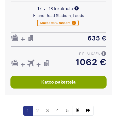
17 tai 18 lokakuuta
Elland Road Stadium, Leeds
Maksa 50% tänään!
635 €
P.P. ALKAEN
1062 €
Katso paketteja
1
2
3
4
5