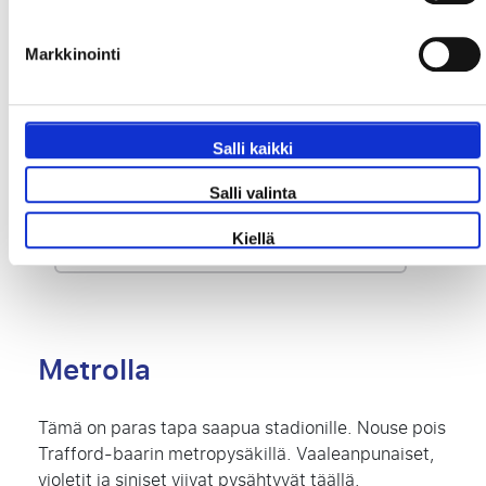
vesitaksilla: se on hauskaa. Raitiovaunu on
nopein tapa keskustasta.
Markkinointi
Old Trafford -stadionin osoite:
Salli kaikki
Sir Matt Busby Way,
Salli valinta
Old Trafford, Stretford,
Manchester M16 0RA
Kiellä
Metrolla
Tämä on paras tapa saapua stadionille. Nouse pois
Trafford-baarin metropysäkillä. Vaaleanpunaiset,
violetit ja siniset viivat pysähtyvät täällä.