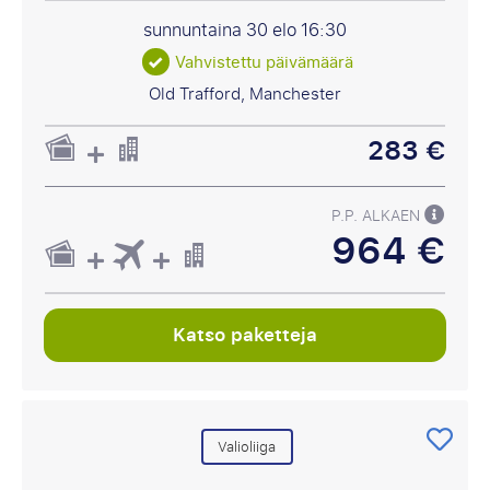
sunnuntaina 30 elo
16:30
Vahvistettu päivämäärä
Old Trafford, Manchester
283 €
P.P. ALKAEN
964 €
Katso paketteja
Valioliiga