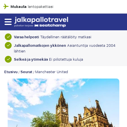
100% taloudellinen suoja
Varaa helposti
Täydellinen räätälöity matkasi
Jalkapallomatkojen ykkönen
Asiantuntija vuodesta 2004
lähtien
Selkeä ja ytimekäs
Ei piilotettuja kuluja
Etusivu
Seurat
Manchester United
/
/