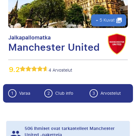
+ 5 Kuvat
Jalkapallomatka
Manchester United
9.2
4 Arvostelut
1
Varaa
2
Club info
3
Arvostelut
506
Ihmiset ovat tarkastelleet Manchester
United -paketteja