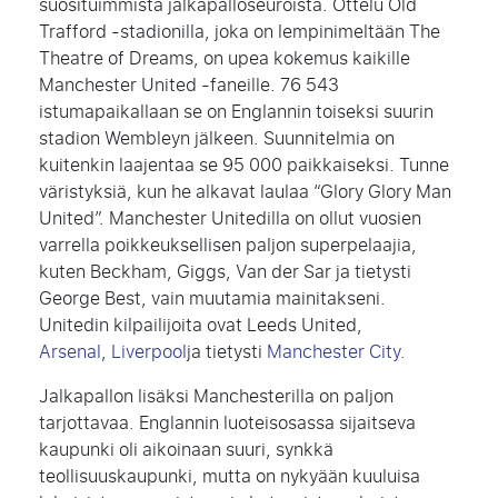
suosituimmista jalkapalloseuroista. Ottelu Old
Trafford -stadionilla, joka on lempinimeltään The
Theatre of Dreams, on upea kokemus kaikille
Manchester United -faneille. 76 543
istumapaikallaan se on Englannin toiseksi suurin
stadion Wembleyn jälkeen. Suunnitelmia on
kuitenkin laajentaa se 95 000 paikkaiseksi. Tunne
väristyksiä, kun he alkavat laulaa “Glory Glory Man
United”. Manchester Unitedilla on ollut vuosien
varrella poikkeuksellisen paljon superpelaajia,
kuten Beckham, Giggs, Van der Sar ja tietysti
George Best, vain muutamia mainitakseni.
Unitedin kilpailijoita ovat Leeds United,
Arsenal
,
Liverpool
ja tietysti
Manchester City
.
Jalkapallon lisäksi Manchesterilla on paljon
tarjottavaa. Englannin luoteisosassa sijaitseva
kaupunki oli aikoinaan suuri, synkkä
teollisuuskaupunki, mutta on nykyään kuuluisa