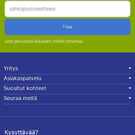
Tilaa
(voit peruuttaa tilauksen milloin tahansa)
Yritys
Asiakaspalvelu
Suositut kohteet
Seuraa meitä
Kysyttävää?