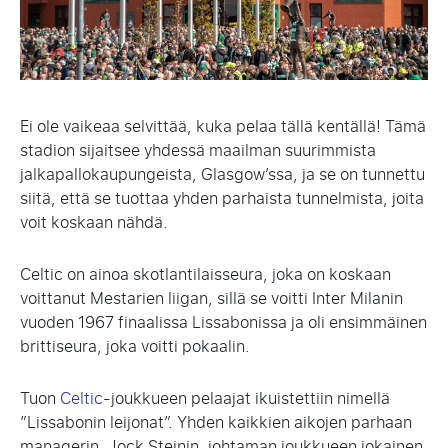
Ei ole vaikeaa selvittää, kuka pelaa tällä kentällä! Tämä
stadion sijaitsee yhdessä maailman suurimmista
jalkapallokaupungeista, Glasgow’ssa, ja se on tunnettu
siitä, että se tuottaa yhden parhaista tunnelmista, joita
voit koskaan nähdä.
Celtic on ainoa skotlantilaisseura, joka on koskaan
voittanut Mestarien liigan, sillä se voitti Inter Milanin
vuoden 1967 finaalissa Lissabonissa ja oli ensimmäinen
brittiseura, joka voitti pokaalin.
Tuon
Celtic
-joukkueen pelaajat ikuistettiin nimellä
”Lissabonin leijonat”. Yhden kaikkien aikojen parhaan
managerin, Jock Steinin, johtaman joukkueen jokainen