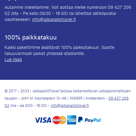
Autamme mielellämme. Voit soittaa meille numeroon 09 427 206
02 (Ma - Pe kello 09.00 - 16.00) tai lähettää sähköpostia
osoitteeseen:
info@jalkapallotravel.fi
100% paikkatakuu
Kaikki pakettimme sisältävät 100% paikkatakuun. Saatte
takuuvarmasti paikat yhdessä stadionilla.
Lue lisää
© 2017 - 2023 | JalkapalloTravel tarjoaa kaikenkattavan jalkapallomatkojen
kaupan - John M. Keynesplein 12-46 | 1066EP | Amsterdam -
09 427 206
02
(ma – pe 9.00 - 16.00) -
info@jalkapallotravel.fi