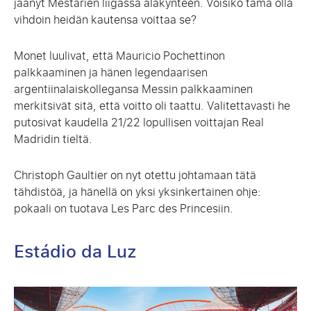
jäänyt Mestarien liigassa alakynteen. Voisiko tämä olla
vihdoin heidän kautensa voittaa se?
Monet luulivat, että Mauricio Pochettinon
palkkaaminen ja hänen legendaarisen
argentiinalaiskollegansa Messin palkkaaminen
merkitsivät sitä, että voitto oli taattu. Valitettavasti he
putosivat kaudella 21/22 lopullisen voittajan Real
Madridin tieltä.
Christoph Gaultier on nyt otettu johtamaan tätä
tähdistöä, ja hänellä on yksi yksinkertainen ohje:
pokaali on tuotava Les Parc des Princesiin.
Estádio da Luz