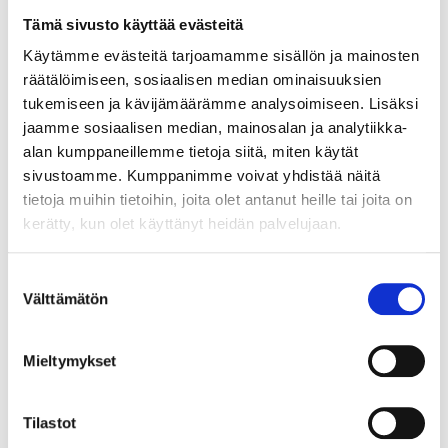
menestyneimmän joukkueen,
AFC Ajaxin
, koti.
Tämä sivusto käyttää evästeitä
Käytämme evästeitä tarjoamamme sisällön ja mainosten
Ajax on kuuluisa nuorisopolitiikastaan, jossa lahjakkuus
räätälöimiseen, sosiaalisen median ominaisuuksien
on kuin liukuhihnalla, ja se on edelleen yksi Euroopan
tukemiseen ja kävijämäärämme analysoimiseen. Lisäksi
suurista seuroista, ja sen stadion vastaa tätä perintöä.
jaamme sosiaalisen median, mainosalan ja analytiikka-
alan kumppaneillemme tietoja siitä, miten käytät
Tunnelma on sähköinen suurissa Mestarien liigan
sivustoamme. Kumppanimme voivat yhdistää näitä
otteluissa, ja fanit ovat auttaneet Ajaxia selviytymään
tietoja muihin tietoihin, joita olet antanut heille tai joita on
vaikeista otteluista, erityisesti kaudella 2018/19, jolloin
kerätty, kun olet käyttänyt heidän palvelujaan.
se pääsi välieriin ja voitti matkan varrella Juventuksen
ja Real Madridin.
Suostumuksen
Välttämätön
valinta
Tämä on erittäin hieno stadion erittäin hienossa
kaupungissa, Amsterdamissa. Jos olet erityisen
kiinnostunut näkemään lahjakkaita nuoria pelaajia,
Mieltymykset
tämä on oikea paikka.
Tilastot