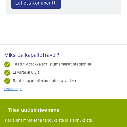
Miksi JalkapalloTravel?
Taatut vierekkäiset istumapaikat stadionilla.
Ei varauskuluja
Saat suojan ottelumuutosta varten.
Lisää etuja
Tilaa uutiskirjeemme
Tiedä ensimmäisenä tarjouksista ja alennuksista.