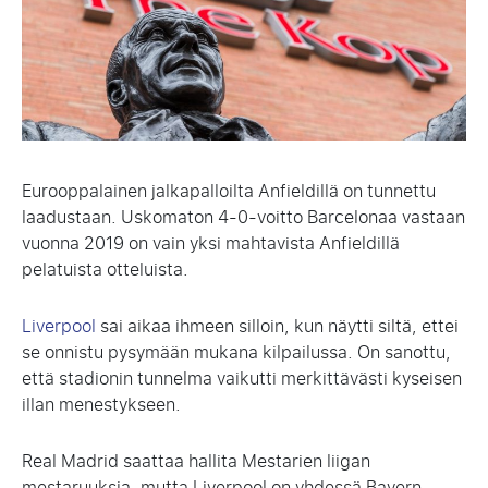
Eurooppalainen jalkapalloilta Anfieldillä on tunnettu
laadustaan. Uskomaton 4-0-voitto Barcelonaa vastaan
vuonna 2019 on vain yksi mahtavista Anfieldillä
pelatuista otteluista.
Liverpool
sai aikaa ihmeen silloin, kun näytti siltä, ettei
se onnistu pysymään mukana kilpailussa. On sanottu,
että stadionin tunnelma vaikutti merkittävästi kyseisen
illan menestykseen.
Real Madrid saattaa hallita Mestarien liigan
mestaruuksia, mutta Liverpool on yhdessä Bayern