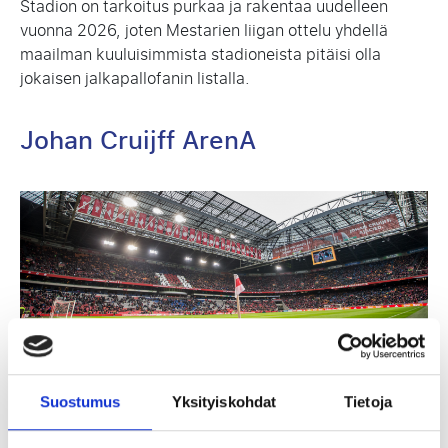
Stadion on tarkoitus purkaa ja rakentaa uudelleen
vuonna 2026, joten Mestarien liigan ottelu yhdellä
maailman kuuluisimmista stadioneista pitäisi olla
jokaisen jalkapallofanin listalla.
Johan Cruijff ArenA
Suostumus
Yksityiskohdat
Tietoja
Johan Cruijff Arena on nimetty yhden kaikkien aikojen
suurimman pelaajan mukaan, ja se on Alankomaiden