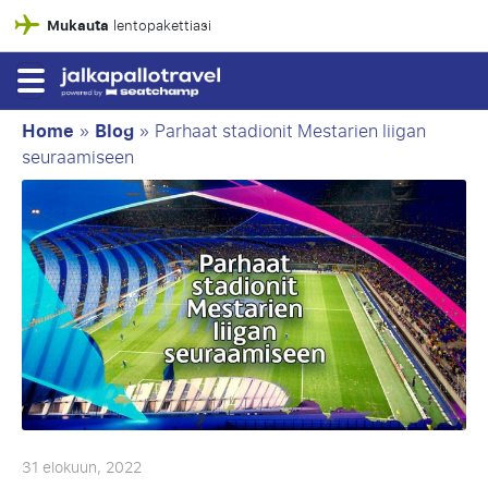
Mukauta
lentopakettiasi
Home
»
Blog
»
Parhaat stadionit Mestarien liigan
seuraamiseen
31 elokuun, 2022