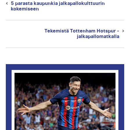
selaus
5 parasta kaupunkia jalkapallokulttuurin
Previous
kokemiseen
post:
Tekemistä Tottenham Hotspur -
Next
jalkapallomatkalla
post: