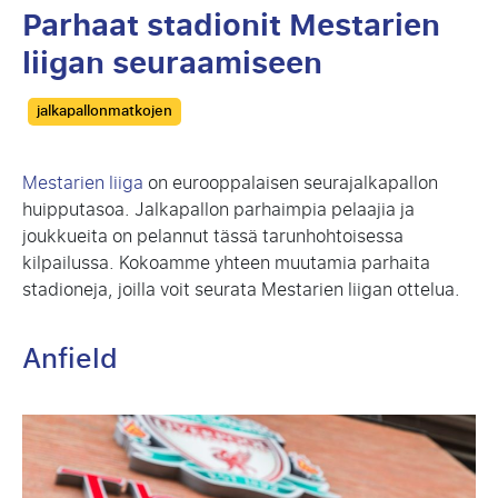
Parhaat stadionit Mestarien
liigan seuraamiseen
Categories
jalkapallonmatkojen
Mestarien liiga
on eurooppalaisen seurajalkapallon
huipputasoa. Jalkapallon parhaimpia pelaajia ja
joukkueita on pelannut tässä tarunhohtoisessa
kilpailussa. Kokoamme yhteen muutamia parhaita
stadioneja, joilla voit seurata Mestarien liigan ottelua.
Anfield